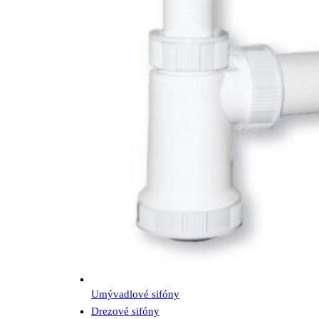
Umývadlové sifóny
Drezové sifóny