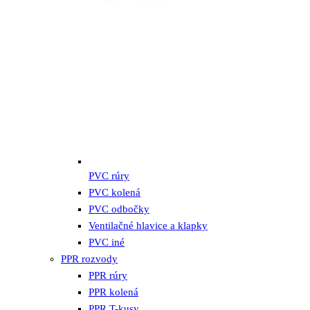
PVC rúry
PVC kolená
PVC odbočky
Ventilačné hlavice a klapky
PVC iné
PPR rozvody
PPR rúry
PPR kolená
PPR T-kusy