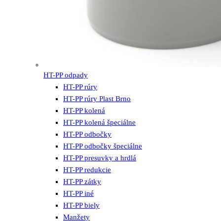
HT-PP odpady
HT-PP rúry
HT-PP rúry Plast Brno
HT-PP kolená
HT-PP kolená špeciálne
HT-PP odbočky
HT-PP odbočky špeciálne
HT-PP presuvky a hrdlá
HT-PP redukcie
HT-PP zátky
HT-PP iné
HT-PP biely
Manžety