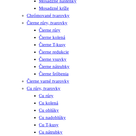
Mosadzné nástenky
Mosadzné kríže
Chrómované tvarovky
Čierne rúry, tvarovky
Čierne rúry
Čierne kolená
Čierne T-kusy
Čierne redukcie
Čierne vsuvky
Čierne nátrubky
Čierne šróbenia
Čierne varné tvarovky
Cu rúry, tvarovky
Cu rúry
Cu kolená
Cu oblúky
Cu nadoblúky
Cu T-kusy
Cu nátrubky