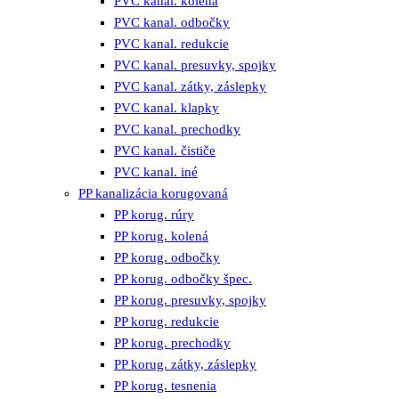
PVC kanal. kolená
PVC kanal. odbočky
PVC kanal. redukcie
PVC kanal. presuvky, spojky
PVC kanal. zátky, záslepky
PVC kanal. klapky
PVC kanal. prechodky
PVC kanal. čističe
PVC kanal. iné
PP kanalizácia korugovaná
PP korug. rúry
PP korug. kolená
PP korug. odbočky
PP korug. odbočky špec.
PP korug. presuvky, spojky
PP korug. redukcie
PP korug. prechodky
PP korug. zátky, záslepky
PP korug. tesnenia