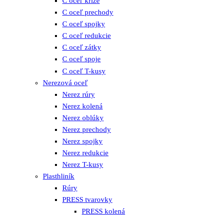
C oceľ kríže
C oceľ prechody
C oceľ spojky
C oceľ redukcie
C oceľ zátky
C oceľ spoje
C oceľ T-kusy
Nerezová oceľ
Nerez rúry
Nerez kolená
Nerez oblúky
Nerez prechody
Nerez spojky
Nerez redukcie
Nerez T-kusy
Plasthliník
Rúry
PRESS tvarovky
PRESS kolená