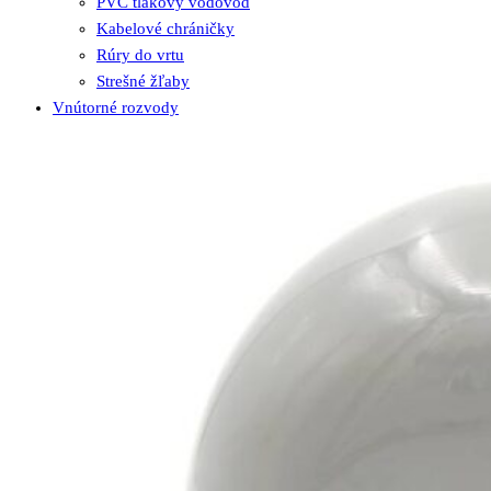
PVC tlakový vodovod
Kabelové chráničky
Rúry do vrtu
Strešné žľaby
Vnútorné rozvody