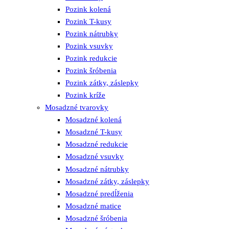
Pozink kolená
Pozink T-kusy
Pozink nátrubky
Pozink vsuvky
Pozink redukcie
Pozink šróbenia
Pozink zátky, záslepky
Pozink kríže
Mosadzné tvarovky
Mosadzné kolená
Mosadzné T-kusy
Mosadzné redukcie
Mosadzné vsuvky
Mosadzné nátrubky
Mosadzné zátky, záslepky
Mosadzné predĺženia
Mosadzné matice
Mosadzné šróbenia