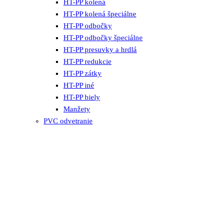
HT-PP kolená
HT-PP kolená špeciálne
HT-PP odbočky
HT-PP odbočky špeciálne
HT-PP presuvky a hrdlá
HT-PP redukcie
HT-PP zátky
HT-PP iné
HT-PP biely
Manžety
PVC odvetranie