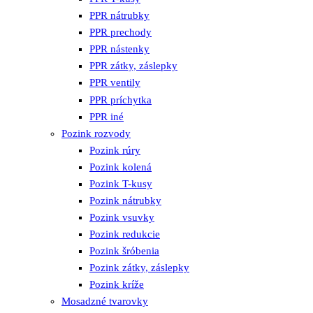
PPR nátrubky
PPR prechody
PPR nástenky
PPR zátky, záslepky
PPR ventily
PPR príchytka
PPR iné
Pozink rozvody
Pozink rúry
Pozink kolená
Pozink T-kusy
Pozink nátrubky
Pozink vsuvky
Pozink redukcie
Pozink šróbenia
Pozink zátky, záslepky
Pozink kríže
Mosadzné tvarovky