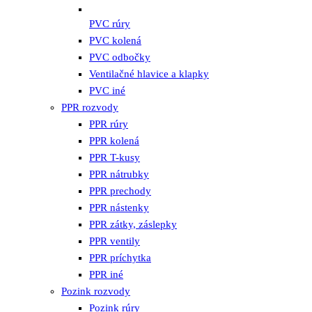
PVC rúry
PVC kolená
PVC odbočky
Ventilačné hlavice a klapky
PVC iné
PPR rozvody
PPR rúry
PPR kolená
PPR T-kusy
PPR nátrubky
PPR prechody
PPR nástenky
PPR zátky, záslepky
PPR ventily
PPR príchytka
PPR iné
Pozink rozvody
Pozink rúry