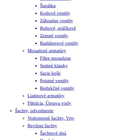
Šupátka
Kotlové ventily
Záhradne ventily
Rohové, práčkové
Zemné ventily
Radiátorové ventily
Mosadzné armatúry
Filtre mosadzne
Spätné klapky
Sacie koše
Poistné ventily
Redukčné ventily
Liatinové armatúry
Filtrácia, Úprava vody
Šachty, odvodnenie
Vodomerné šachty, Vrty
Revízne šachty
Šachtové dná