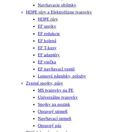
Navŕtavacie objímky
HDPE rúry a Elektrofúzne tvarovky
HDPE rúry
EF spojky
EF redukcie
EF kolená
EF T-kusy
EF adaptéry
EF viečka
EF navŕtavací ventil
Lemové nátrubky, príruby
Zverné spojky, pásy
MS tvarovky na PE
Univerzálne tvarovky
Spojky na pozink
Opravný strmeň
Navŕtavací strmeň
Opravný pás