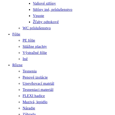
Vaňové sifóny
Sifóny iné, príslušenstvo
Vpuste
Žľaby odtokové
WC príslušenstvo
Fólie
PE fólie
Silážne plachty
Výstražné fólie
Iné
Rôzne
Tesnenia
Penové izolácie
Upevňovací matriál
Tesneniaci materiál
FLEXI hadice
Mazivá, lepidlo
Náradie
Záhrada