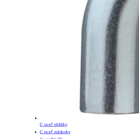
C oceľ oblúky
C oceľ odskoky