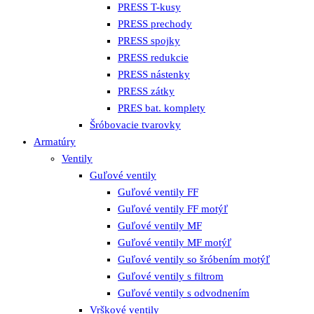
PRESS T-kusy
PRESS prechody
PRESS spojky
PRESS redukcie
PRESS nástenky
PRESS zátky
PRES bat. komplety
Šróbovacie tvarovky
Armatúry
Ventily
Guľové ventily
Guľové ventily FF
Guľové ventily FF motýľ
Guľové ventily MF
Guľové ventily MF motýľ
Guľové ventily so šróbením motýľ
Guľové ventily s filtrom
Guľové ventily s odvodnením
Vrškové ventily