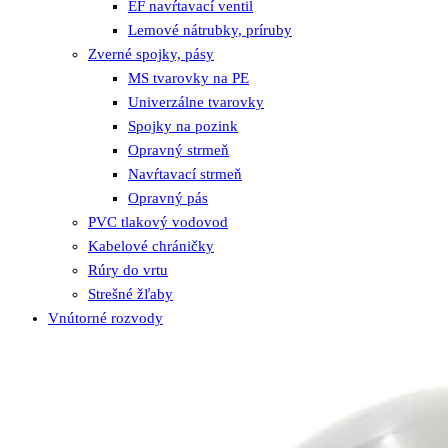
EF navŕtavací ventil
Lemové nátrubky, príruby
Zverné spojky, pásy
MS tvarovky na PE
Univerzálne tvarovky
Spojky na pozink
Opravný strmeň
Navŕtavací strmeň
Opravný pás
PVC tlakový vodovod
Kabelové chráničky
Rúry do vrtu
Strešné žľaby
Vnútorné rozvody