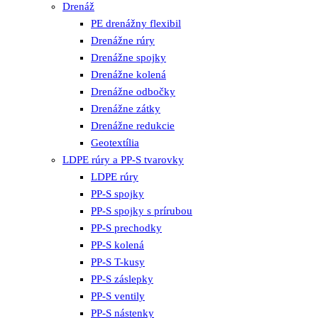
Drenáž
PE drenážny flexibil
Drenážne rúry
Drenážne spojky
Drenážne kolená
Drenážne odbočky
Drenážne zátky
Drenážne redukcie
Geotextília
LDPE rúry a PP-S tvarovky
LDPE rúry
PP-S spojky
PP-S spojky s prírubou
PP-S prechodky
PP-S kolená
PP-S T-kusy
PP-S záslepky
PP-S ventily
PP-S nástenky