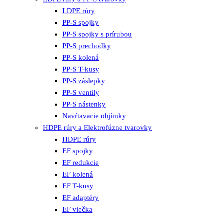
LDPE rúry
PP-S spojky
PP-S spojky s prírubou
PP-S prechodky
PP-S kolená
PP-S T-kusy
PP-S záslepky
PP-S ventily
PP-S nástenky
Navŕtavacie objímky
HDPE rúry a Elektrofúzne tvarovky
HDPE rúry
EF spojky
EF redukcie
EF kolená
EF T-kusy
EF adaptéry
EF viečka