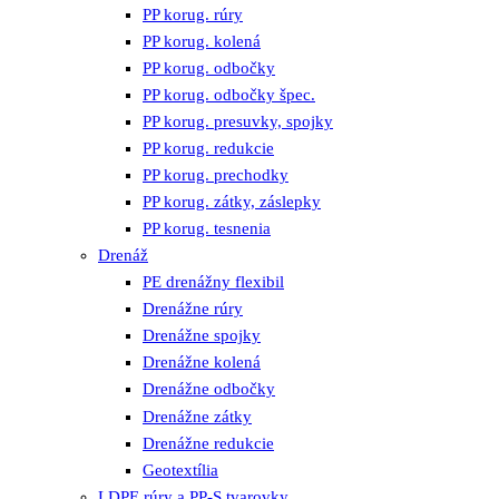
PP korug. rúry
PP korug. kolená
PP korug. odbočky
PP korug. odbočky špec.
PP korug. presuvky, spojky
PP korug. redukcie
PP korug. prechodky
PP korug. zátky, záslepky
PP korug. tesnenia
Drenáž
PE drenážny flexibil
Drenážne rúry
Drenážne spojky
Drenážne kolená
Drenážne odbočky
Drenážne zátky
Drenážne redukcie
Geotextília
LDPE rúry a PP-S tvarovky