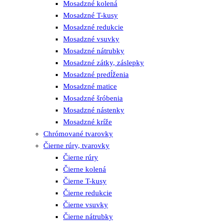
Mosadzné kolená
Mosadzné T-kusy
Mosadzné redukcie
Mosadzné vsuvky
Mosadzné nátrubky
Mosadzné zátky, záslepky
Mosadzné predĺženia
Mosadzné matice
Mosadzné šróbenia
Mosadzné nástenky
Mosadzné kríže
Chrómované tvarovky
Čierne rúry, tvarovky
Čierne rúry
Čierne kolená
Čierne T-kusy
Čierne redukcie
Čierne vsuvky
Čierne nátrubky