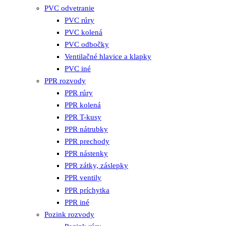
PVC odvetranie
PVC rúry
PVC kolená
PVC odbočky
Ventilačné hlavice a klapky
PVC iné
PPR rozvody
PPR rúry
PPR kolená
PPR T-kusy
PPR nátrubky
PPR prechody
PPR nástenky
PPR zátky, záslepky
PPR ventily
PPR príchytka
PPR iné
Pozink rozvody