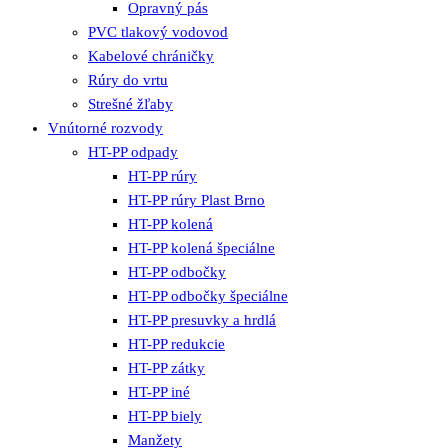
Opravný pás
PVC tlakový vodovod
Kabelové chráničky
Rúry do vrtu
Strešné žľaby
Vnútorné rozvody
HT-PP odpady
HT-PP rúry
HT-PP rúry Plast Brno
HT-PP kolená
HT-PP kolená špeciálne
HT-PP odbočky
HT-PP odbočky špeciálne
HT-PP presuvky a hrdlá
HT-PP redukcie
HT-PP zátky
HT-PP iné
HT-PP biely
Manžety