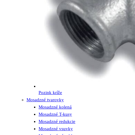
Pozink kríže
Mosadzné tvarovky
Mosadzné kolená
Mosadzné T-kusy
Mosadzné redukcie
Mosadzné vsuvky