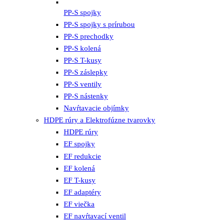
PP-S spojky
PP-S spojky s prírubou
PP-S prechodky
PP-S kolená
PP-S T-kusy
PP-S záslepky
PP-S ventily
PP-S nástenky
Navŕtavacie objímky
HDPE rúry a Elektrofúzne tvarovky
HDPE rúry
EF spojky
EF redukcie
EF kolená
EF T-kusy
EF adaptéry
EF viečka
EF navŕtavací ventil