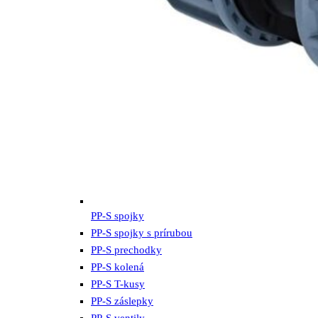
PP-S spojky
PP-S spojky s prírubou
PP-S prechodky
PP-S kolená
PP-S T-kusy
PP-S záslepky
PP-S ventily