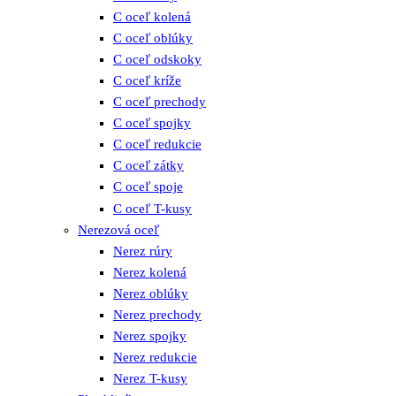
C oceľ kolená
C oceľ oblúky
C oceľ odskoky
C oceľ kríže
C oceľ prechody
C oceľ spojky
C oceľ redukcie
C oceľ zátky
C oceľ spoje
C oceľ T-kusy
Nerezová oceľ
Nerez rúry
Nerez kolená
Nerez oblúky
Nerez prechody
Nerez spojky
Nerez redukcie
Nerez T-kusy