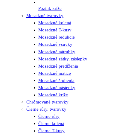
Pozink kríže
Mosadzné tvarovky
Mosadzné kolená
Mosadzné T-kusy
Mosadzné redukcie
Mosadzné vsuvky
Mosadzné nátrubky
Mosadzné zátky, záslepky
Mosadzné predĺženia
Mosadzné matice
Mosadzné šróbenia
Mosadzné nástenky
Mosadzné kríže
Chrómované tvarovky
Čierne rúry, tvarovky
Čierne rúry
Čierne kolená
Čierne T-kusy