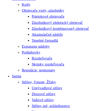
Kotly
Ohrievače vody, zásobníky
Prietokové ohrievače
Zásobnikový elektrický ohrievač
Zásobníkový kombinovaný ohrievač
Akumulačné nádrže
Tepelné čerpadlá
Expanzne nádoby
Podlahovky
Rozdeľovače
Skrinky rozdeľovača
Regulácie, termostaty
Sanita
Sifóny, Vpuste, Žľaby
Umývadlové sifóny
Drezové sifóny
Vaňové sifóny
Sifóny iné, príslušenstvo