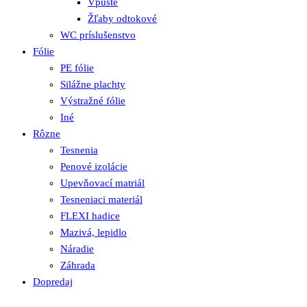
Vpuste
Žľaby odtokové
WC príslušenstvo
Fólie
PE fólie
Silážne plachty
Výstražné fólie
Iné
Rôzne
Tesnenia
Penové izolácie
Upevňovací matriál
Tesneniaci materiál
FLEXI hadice
Mazivá, lepidlo
Náradie
Záhrada
Dopredaj