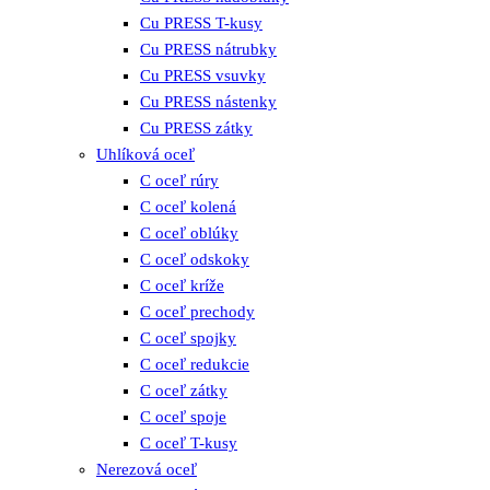
Cu PRESS T-kusy
Cu PRESS nátrubky
Cu PRESS vsuvky
Cu PRESS nástenky
Cu PRESS zátky
Uhlíková oceľ
C oceľ rúry
C oceľ kolená
C oceľ oblúky
C oceľ odskoky
C oceľ kríže
C oceľ prechody
C oceľ spojky
C oceľ redukcie
C oceľ zátky
C oceľ spoje
C oceľ T-kusy
Nerezová oceľ