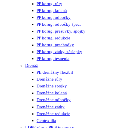
PP korug. rúry
PP korug. kolená
PP korug. odbočky
PP korug. odbočky špec.
PP korug. presuvky, spojky
PP korug. redukcie
PP korug. prechodky
PP korug. zátky, záslepky
PP korug. tesnenia
Drenáž
PE drenážny flexibil
Drenážne rúry
Drenážne spojky
Drenážne kolená
Drenážne odbočky
Drenážne zátky
Drenážne redukcie
Geotextília
LDPE rúry a PP-S tvarovky