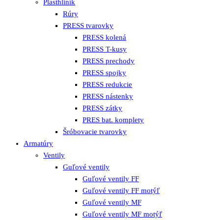
Plasthliník
Rúry
PRESS tvarovky
PRESS kolená
PRESS T-kusy
PRESS prechody
PRESS spojky
PRESS redukcie
PRESS nástenky
PRESS zátky
PRES bat. komplety
Šróbovacie tvarovky
Armatúry
Ventily
Guľové ventily
Guľové ventily FF
Guľové ventily FF motýľ
Guľové ventily MF
Guľové ventily MF motýľ