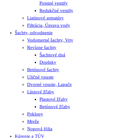
Poistné ventily
Redukčné ventily
Liatinové armatúry
Filtrácia, Úprava vody
Šachty, odvodnenie
Vodomerné šachty, Vrty
Revízne šachty
Šachtové dná
Doplnky
Betónové šachty
Uličné vpuste
Dvorné vpuste, Lapače
Líniové žľaby
Plastové žľaby
Betónové žľaby
Poklopy
Mreže
Nopová fólia
Kúrenie a TÚV