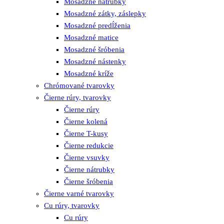
Mosadzné nátrubky
Mosadzné zátky, záslepky
Mosadzné predĺženia
Mosadzné matice
Mosadzné šróbenia
Mosadzné nástenky
Mosadzné kríže
Chrómované tvarovky
Čierne rúry, tvarovky
Čierne rúry
Čierne kolená
Čierne T-kusy
Čierne redukcie
Čierne vsuvky
Čierne nátrubky
Čierne šróbenia
Čierne varné tvarovky
Cu rúry, tvarovky
Cu rúry