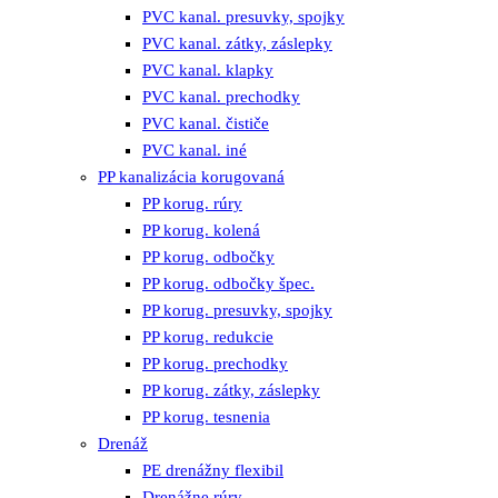
PVC kanal. presuvky, spojky
PVC kanal. zátky, záslepky
PVC kanal. klapky
PVC kanal. prechodky
PVC kanal. čističe
PVC kanal. iné
PP kanalizácia korugovaná
PP korug. rúry
PP korug. kolená
PP korug. odbočky
PP korug. odbočky špec.
PP korug. presuvky, spojky
PP korug. redukcie
PP korug. prechodky
PP korug. zátky, záslepky
PP korug. tesnenia
Drenáž
PE drenážny flexibil
Drenážne rúry