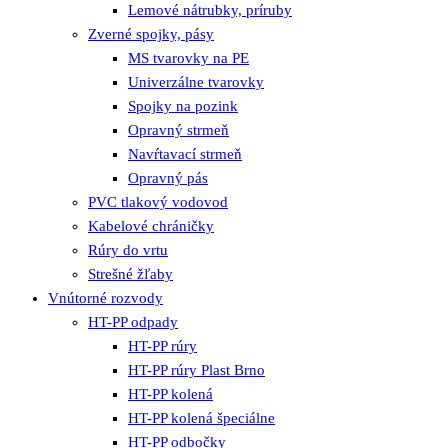
Lemové nátrubky, príruby
Zverné spojky, pásy
MS tvarovky na PE
Univerzálne tvarovky
Spojky na pozink
Opravný strmeň
Navŕtavací strmeň
Opravný pás
PVC tlakový vodovod
Kabelové chráničky
Rúry do vrtu
Strešné žľaby
Vnútorné rozvody
HT-PP odpady
HT-PP rúry
HT-PP rúry Plast Brno
HT-PP kolená
HT-PP kolená špeciálne
HT-PP odbočky