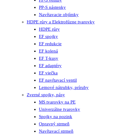
PP-S nástenky
Navŕtavacie objímky
HDPE rúry a Elektrofúzne tvarovky
HDPE rúry
EF spojky
EF redukcie
EF kolená
EF T-kusy
EF adaptéry
EF viečka
EF navŕtavací ventil
Lemové nátrubky, príruby
Zverné spojky, pásy
MS tvarovky na PE
Univerzálne tvarovky
Spojky na pozink
Opravný strmeň
Navŕtavací strmeň