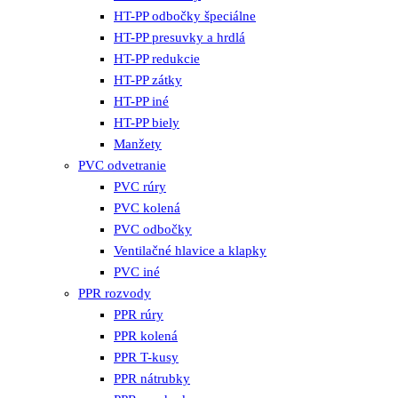
HT-PP odbočky špeciálne
HT-PP presuvky a hrdlá
HT-PP redukcie
HT-PP zátky
HT-PP iné
HT-PP biely
Manžety
PVC odvetranie
PVC rúry
PVC kolená
PVC odbočky
Ventilačné hlavice a klapky
PVC iné
PPR rozvody
PPR rúry
PPR kolená
PPR T-kusy
PPR nátrubky