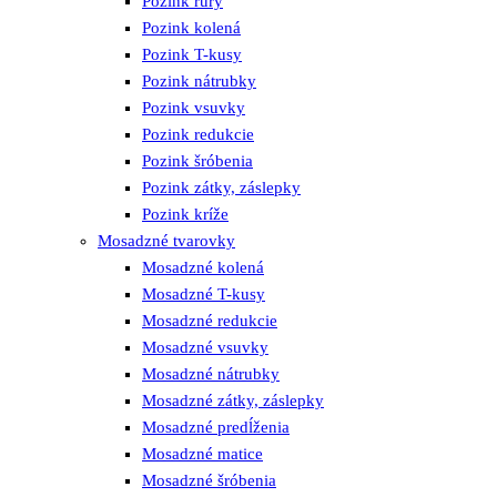
Pozink rúry
Pozink kolená
Pozink T-kusy
Pozink nátrubky
Pozink vsuvky
Pozink redukcie
Pozink šróbenia
Pozink zátky, záslepky
Pozink kríže
Mosadzné tvarovky
Mosadzné kolená
Mosadzné T-kusy
Mosadzné redukcie
Mosadzné vsuvky
Mosadzné nátrubky
Mosadzné zátky, záslepky
Mosadzné predĺženia
Mosadzné matice
Mosadzné šróbenia