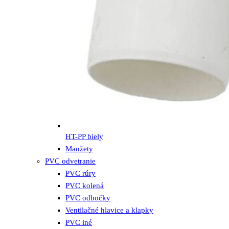
HT-PP biely
Manžety
PVC odvetranie
PVC rúry
PVC kolená
PVC odbočky
Ventilačné hlavice a klapky
PVC iné