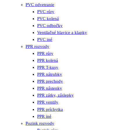
PVC odvetranie
PVC rúry
PVC kolená
PVC odbočky
Ventilačné hlavice a klapky
PVC iné
PPR rozvody
PPR rúry
PPR kolená
PPR T-kusy
PPR nátrubky
PPR prechody
PPR nástenky
PPR zátky, záslepky
PPR ventily
PPR príchytka
PPR iné
Pozink rozvody