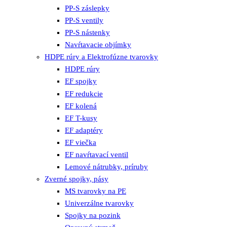
PP-S záslepky
PP-S ventily
PP-S nástenky
Navŕtavacie objímky
HDPE rúry a Elektrofúzne tvarovky
HDPE rúry
EF spojky
EF redukcie
EF kolená
EF T-kusy
EF adaptéry
EF viečka
EF navŕtavací ventil
Lemové nátrubky, príruby
Zverné spojky, pásy
MS tvarovky na PE
Univerzálne tvarovky
Spojky na pozink