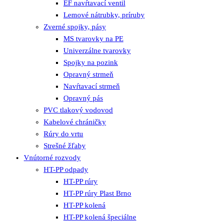
EF navŕtavací ventil
Lemové nátrubky, príruby
Zverné spojky, pásy
MS tvarovky na PE
Univerzálne tvarovky
Spojky na pozink
Opravný strmeň
Navŕtavací strmeň
Opravný pás
PVC tlakový vodovod
Kabelové chráničky
Rúry do vrtu
Strešné žľaby
Vnútorné rozvody
HT-PP odpady
HT-PP rúry
HT-PP rúry Plast Brno
HT-PP kolená
HT-PP kolená špeciálne