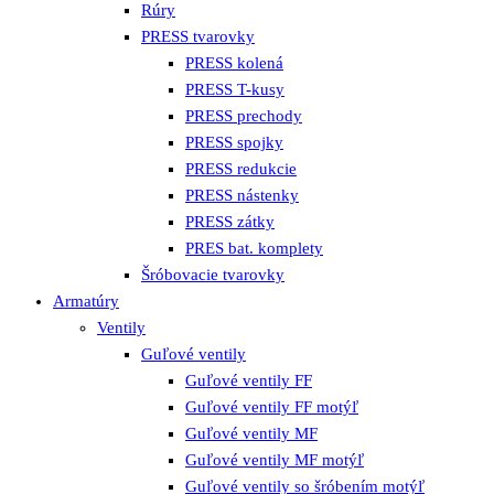
Rúry
PRESS tvarovky
PRESS kolená
PRESS T-kusy
PRESS prechody
PRESS spojky
PRESS redukcie
PRESS nástenky
PRESS zátky
PRES bat. komplety
Šróbovacie tvarovky
Armatúry
Ventily
Guľové ventily
Guľové ventily FF
Guľové ventily FF motýľ
Guľové ventily MF
Guľové ventily MF motýľ
Guľové ventily so šróbením motýľ