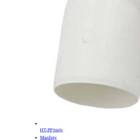
HT-PP biely
Manžety