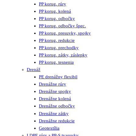
PP korug. rúry
PP korug. kolená
PP korug. odbočky
PP korug. odbočky špec.
PP korug. presuvky, spojky
PP korug. redukcie
PP korug. prechodky
PP korug. zátky, záslepky
PP korug. tesnenia
Drenáž
PE drenážny flexibil
Drenážne rúry
Drenážne spojky
Drenážne kolená
Drenážne odbočky
Drenážne zátky
Drenážne redukcie
Geotextília
LDPE rúry a PP-S tvarovky