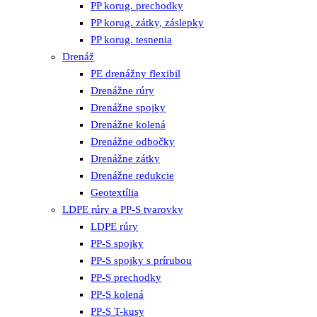
PP korug. prechodky
PP korug. zátky, záslepky
PP korug. tesnenia
Drenáž
PE drenážny flexibil
Drenážne rúry
Drenážne spojky
Drenážne kolená
Drenážne odbočky
Drenážne zátky
Drenážne redukcie
Geotextília
LDPE rúry a PP-S tvarovky
LDPE rúry
PP-S spojky
PP-S spojky s prírubou
PP-S prechodky
PP-S kolená
PP-S T-kusy