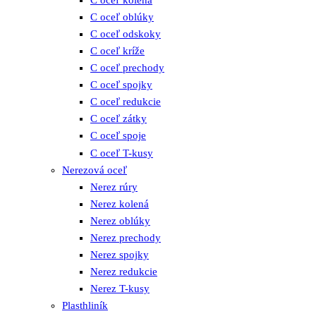
C oceľ kolená
C oceľ oblúky
C oceľ odskoky
C oceľ kríže
C oceľ prechody
C oceľ spojky
C oceľ redukcie
C oceľ zátky
C oceľ spoje
C oceľ T-kusy
Nerezová oceľ
Nerez rúry
Nerez kolená
Nerez oblúky
Nerez prechody
Nerez spojky
Nerez redukcie
Nerez T-kusy
Plasthliník