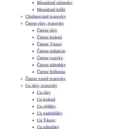
Mosadzné nástenky
Mosadzné kríže
Chrómované tvarovky
Čierne rúry, tvarovky
Čierne rúry
Čierne kolená
Čierne T-kusy
Čierne redukcie
Čierne vsuvky
Čierne nátrubky
Čierne šróbenia
Čierne varné tvarovky
Cu rúry, tvarovky
Cu rúry
Cu kolená
Cu oblúky
Cu nadoblúky
Cu T-kusy
Cu nátrubky