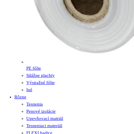
PE fólie
Silážne plachty
Výstražné fólie
Iné
Rôzne
Tesnenia
Penové izolácie
Upevňovací matriál
Tesneniaci materiál
FLEXI hadice