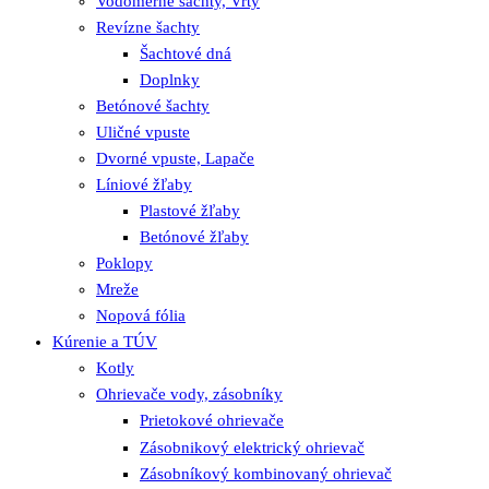
Vodomerné šachty, Vrty
Revízne šachty
Šachtové dná
Doplnky
Betónové šachty
Uličné vpuste
Dvorné vpuste, Lapače
Líniové žľaby
Plastové žľaby
Betónové žľaby
Poklopy
Mreže
Nopová fólia
Kúrenie a TÚV
Kotly
Ohrievače vody, zásobníky
Prietokové ohrievače
Zásobnikový elektrický ohrievač
Zásobníkový kombinovaný ohrievač