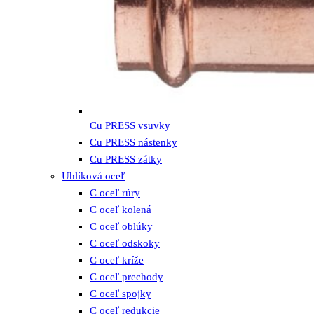
Cu PRESS vsuvky
Cu PRESS nástenky
Cu PRESS zátky
Uhlíková oceľ
C oceľ rúry
C oceľ kolená
C oceľ oblúky
C oceľ odskoky
C oceľ kríže
C oceľ prechody
C oceľ spojky
C oceľ redukcie