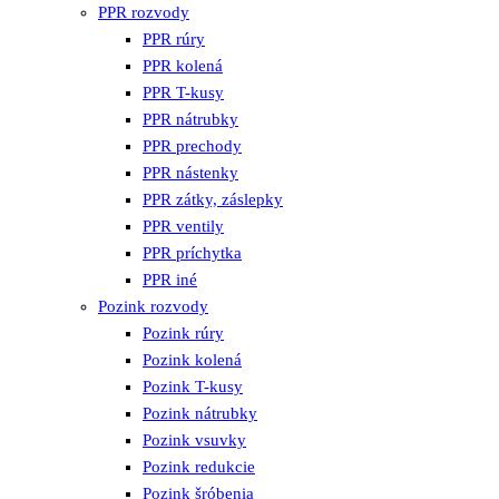
PPR rozvody
PPR rúry
PPR kolená
PPR T-kusy
PPR nátrubky
PPR prechody
PPR nástenky
PPR zátky, záslepky
PPR ventily
PPR príchytka
PPR iné
Pozink rozvody
Pozink rúry
Pozink kolená
Pozink T-kusy
Pozink nátrubky
Pozink vsuvky
Pozink redukcie
Pozink šróbenia