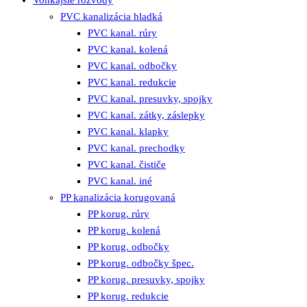
PVC kanalizácia hladká
PVC kanal. rúry
PVC kanal. kolená
PVC kanal. odbočky
PVC kanal. redukcie
PVC kanal. presuvky, spojky
PVC kanal. zátky, záslepky
PVC kanal. klapky
PVC kanal. prechodky
PVC kanal. čističe
PVC kanal. iné
PP kanalizácia korugovaná
PP korug. rúry
PP korug. kolená
PP korug. odbočky
PP korug. odbočky špec.
PP korug. presuvky, spojky
PP korug. redukcie