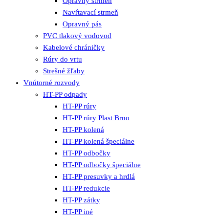
Opravný strmeň
Navŕtavací strmeň
Opravný pás
PVC tlakový vodovod
Kabelové chráničky
Rúry do vrtu
Strešné žľaby
Vnútorné rozvody
HT-PP odpady
HT-PP rúry
HT-PP rúry Plast Brno
HT-PP kolená
HT-PP kolená špeciálne
HT-PP odbočky
HT-PP odbočky špeciálne
HT-PP presuvky a hrdlá
HT-PP redukcie
HT-PP zátky
HT-PP iné