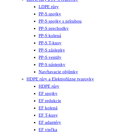
LDPE rúry
PP-S spojky
PP-S spojky s prírubou
PP-S prechodky
PP-S kolená
PP-S T-kusy
PP-S záslepky
PP-S ventily
PP-S nástenky
Navŕtavacie objímky
HDPE rúry a Elektrofúzne tvarovky
HDPE rúry
EF spojky
EF redukcie
EF kolená
EF T-kusy
EF adaptéry
EF viečka