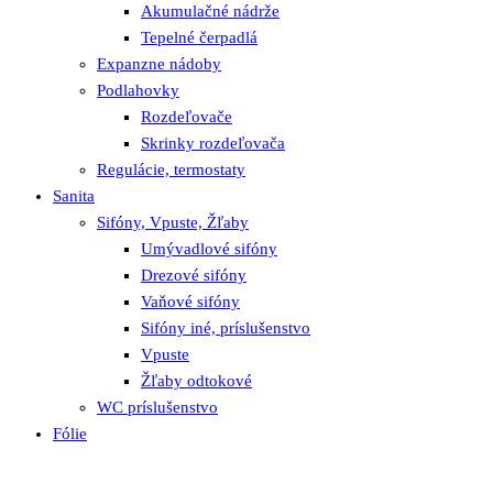
Akumulačné nádrže
Tepelné čerpadlá
Expanzne nádoby
Podlahovky
Rozdeľovače
Skrinky rozdeľovača
Regulácie, termostaty
Sanita
Sifóny, Vpuste, Žľaby
Umývadlové sifóny
Drezové sifóny
Vaňové sifóny
Sifóny iné, príslušenstvo
Vpuste
Žľaby odtokové
WC príslušenstvo
Fólie