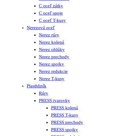
C oceľ zátky
C oceľ spoje
C oceľ T-kusy
Nerezová oceľ
Nerez rúry
Nerez kolená
Nerez oblúky
Nerez prechody
Nerez spojky
Nerez redukcie
Nerez T-kusy
Plasthliník
Rúry
PRESS tvarovky
PRESS kolená
PRESS T-kusy
PRESS prechody
PRESS spojky