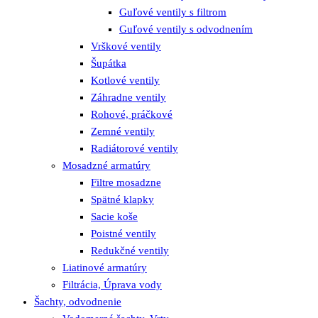
Guľové ventily s filtrom
Guľové ventily s odvodnením
Vrškové ventily
Šupátka
Kotlové ventily
Záhradne ventily
Rohové, práčkové
Zemné ventily
Radiátorové ventily
Mosadzné armatúry
Filtre mosadzne
Spätné klapky
Sacie koše
Poistné ventily
Redukčné ventily
Liatinové armatúry
Filtrácia, Úprava vody
Šachty, odvodnenie