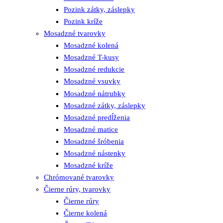
Pozink zátky, záslepky
Pozink kríže
Mosadzné tvarovky
Mosadzné kolená
Mosadzné T-kusy
Mosadzné redukcie
Mosadzné vsuvky
Mosadzné nátrubky
Mosadzné zátky, záslepky
Mosadzné predĺženia
Mosadzné matice
Mosadzné šróbenia
Mosadzné nástenky
Mosadzné kríže
Chrómované tvarovky
Čierne rúry, tvarovky
Čierne rúry
Čierne kolená