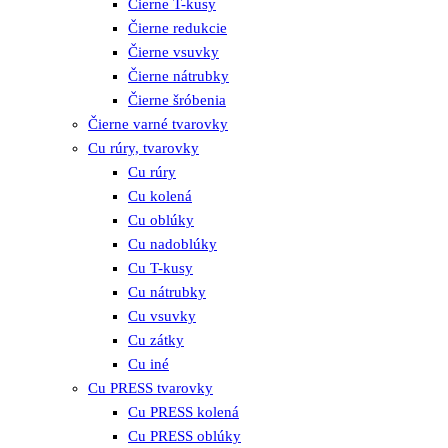
Čierne T-kusy
Čierne redukcie
Čierne vsuvky
Čierne nátrubky
Čierne šróbenia
Čierne varné tvarovky
Cu rúry, tvarovky
Cu rúry
Cu kolená
Cu oblúky
Cu nadoblúky
Cu T-kusy
Cu nátrubky
Cu vsuvky
Cu zátky
Cu iné
Cu PRESS tvarovky
Cu PRESS kolená
Cu PRESS oblúky