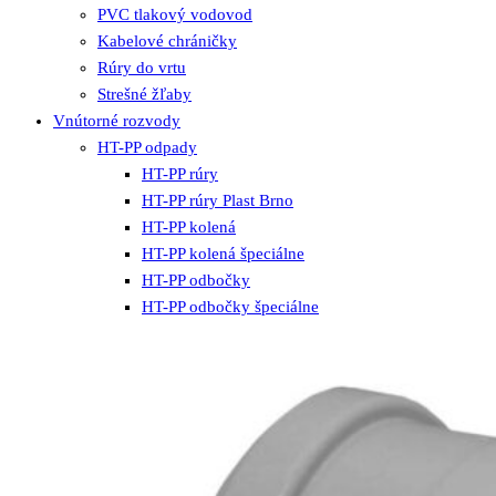
PVC tlakový vodovod
Kabelové chráničky
Rúry do vrtu
Strešné žľaby
Vnútorné rozvody
HT-PP odpady
HT-PP rúry
HT-PP rúry Plast Brno
HT-PP kolená
HT-PP kolená špeciálne
HT-PP odbočky
HT-PP odbočky špeciálne