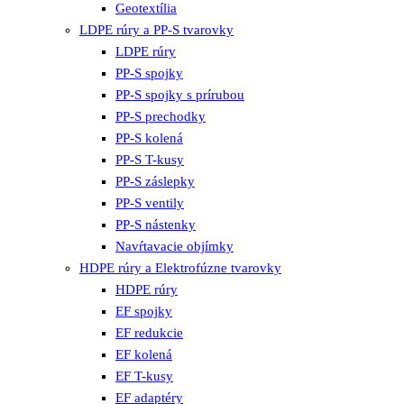
Geotextília
LDPE rúry a PP-S tvarovky
LDPE rúry
PP-S spojky
PP-S spojky s prírubou
PP-S prechodky
PP-S kolená
PP-S T-kusy
PP-S záslepky
PP-S ventily
PP-S nástenky
Navŕtavacie objímky
HDPE rúry a Elektrofúzne tvarovky
HDPE rúry
EF spojky
EF redukcie
EF kolená
EF T-kusy
EF adaptéry