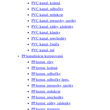
PVC kanal. kolená
PVC kanal. odbočky
PVC kanal. redukcie
PVC kanal. presuvky, spojky
PVC kanal. zátky, záslepky
PVC kanal. klapky
PVC kanal. prechodky
PVC kanal. čističe
PVC kanal. iné
PP kanalizácia korugovaná
PP korug. rúry
PP korug. kolená
PP korug. odbočky
PP korug. odbočky špec.
PP korug. presuvky, spojky
PP korug. redukcie
PP korug. prechodky
PP korug. zátky, záslepky
PP korug. tesnenia