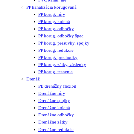
PVC kanal. iné
PP kanalizácia korugovaná
PP korug. rúry
PP korug. kolená
PP korug. odbočky
PP korug. odbočky špec.
PP korug. presuvky, spojky
PP korug. redukcie
PP korug. prechodky
PP korug. zátky, záslepky
PP korug. tesnenia
Drenáž
PE drenážny flexibil
Drenážne rúry
Drenážne spojky
Drenážne kolená
Drenážne odbočky
Drenážne zátky
Drenážne redukcie