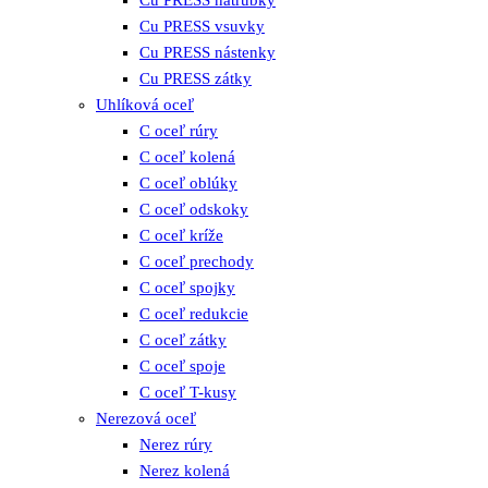
Cu PRESS vsuvky
Cu PRESS nástenky
Cu PRESS zátky
Uhlíková oceľ
C oceľ rúry
C oceľ kolená
C oceľ oblúky
C oceľ odskoky
C oceľ kríže
C oceľ prechody
C oceľ spojky
C oceľ redukcie
C oceľ zátky
C oceľ spoje
C oceľ T-kusy
Nerezová oceľ
Nerez rúry
Nerez kolená