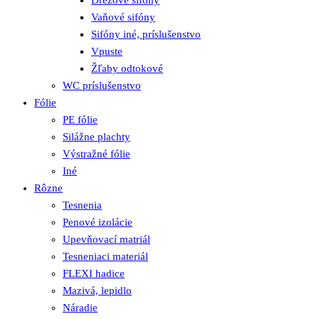
Vaňové sifóny
Sifóny iné, príslušenstvo
Vpuste
Žľaby odtokové
WC príslušenstvo
Fólie
PE fólie
Silážne plachty
Výstražné fólie
Iné
Rôzne
Tesnenia
Penové izolácie
Upevňovací matriál
Tesneniaci materiál
FLEXI hadice
Mazivá, lepidlo
Náradie