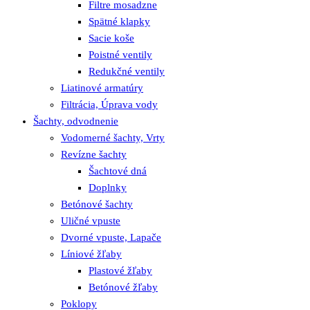
Filtre mosadzne
Spätné klapky
Sacie koše
Poistné ventily
Redukčné ventily
Liatinové armatúry
Filtrácia, Úprava vody
Šachty, odvodnenie
Vodomerné šachty, Vrty
Revízne šachty
Šachtové dná
Doplnky
Betónové šachty
Uličné vpuste
Dvorné vpuste, Lapače
Líniové žľaby
Plastové žľaby
Betónové žľaby
Poklopy