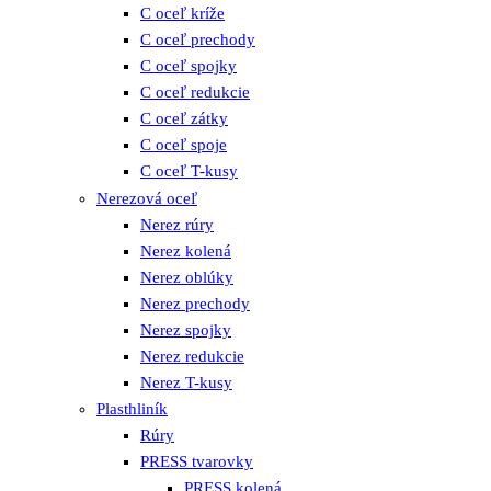
C oceľ kríže
C oceľ prechody
C oceľ spojky
C oceľ redukcie
C oceľ zátky
C oceľ spoje
C oceľ T-kusy
Nerezová oceľ
Nerez rúry
Nerez kolená
Nerez oblúky
Nerez prechody
Nerez spojky
Nerez redukcie
Nerez T-kusy
Plasthliník
Rúry
PRESS tvarovky
PRESS kolená