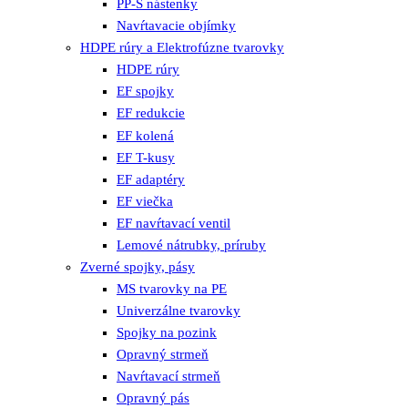
PP-S nástenky
Navŕtavacie objímky
HDPE rúry a Elektrofúzne tvarovky
HDPE rúry
EF spojky
EF redukcie
EF kolená
EF T-kusy
EF adaptéry
EF viečka
EF navŕtavací ventil
Lemové nátrubky, príruby
Zverné spojky, pásy
MS tvarovky na PE
Univerzálne tvarovky
Spojky na pozink
Opravný strmeň
Navŕtavací strmeň
Opravný pás