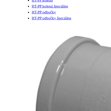
HT-PP kolená
HT-PP kolená špeciálne
HT-PP odbočky
HT-PP odbočky špeciálne