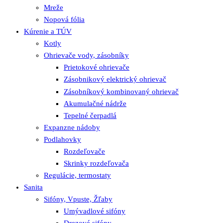
Mreže
Nopová fólia
Kúrenie a TÚV
Kotly
Ohrievače vody, zásobníky
Prietokové ohrievače
Zásobnikový elektrický ohrievač
Zásobníkový kombinovaný ohrievač
Akumulačné nádrže
Tepelné čerpadlá
Expanzne nádoby
Podlahovky
Rozdeľovače
Skrinky rozdeľovača
Regulácie, termostaty
Sanita
Sifóny, Vpuste, Žľaby
Umývadlové sifóny
Drezové sifóny