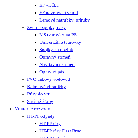
EF viečka
EF navŕtavací ventil
Lemové nátrubky, príruby
Zverné spojky, pásy
MS tvarovky na PE
Univerzálne tvarovky
Spojky na pozink
Opravný strmeň
Navŕtavací strmeň
Opravný pás
PVC tlakový vodovod
Kabelové chráničky
Rúry do vrtu
Strešné žľaby
Vnútorné rozvody
HT-PP odpady
HT-PP rúry
HT-PP rúry Plast Brno