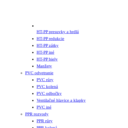
HT-PP presuvky a hrdlá
HT-PP redukcie
HT-PP zátky
HT-PP iné
HT-PP biely
Manžety
PVC odvetranie
PVC rúry
PVC kolená
PVC odbočky
Ventilačné hlavice a klapky
PVC iné
PPR rozvody
PPR rúry
PPR kolená