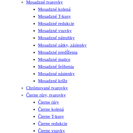
Mosadzné tvarovky
Mosadzné kolená
Mosadzné T-kusy
Mosadzné redukcie
Mosadzné vsuvky
Mosadzné nátrubky
Mosadzné zátky, záslepky
Mosadzné predĺženia
Mosadzné matice
Mosadzné šróbenia
Mosadzné nástenky
Mosadzné kríže
Chrómované tvarovky
Čierne rúry, tvarovky
Čierne rúry
Čierne kolená
Čierne T-kusy
Čierne redukcie
Čierne vsuvky