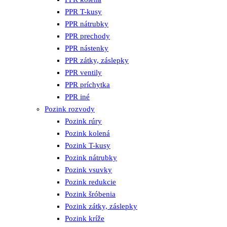
PPR T-kusy
PPR nátrubky
PPR prechody
PPR nástenky
PPR zátky, záslepky
PPR ventily
PPR príchytka
PPR iné
Pozink rozvody
Pozink rúry
Pozink kolená
Pozink T-kusy
Pozink nátrubky
Pozink vsuvky
Pozink redukcie
Pozink šróbenia
Pozink zátky, záslepky
Pozink kríže