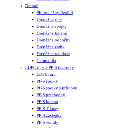
Drenáž
PE drenážny flexibil
Drenážne rúry
Drenážne spojky
Drenážne kolená
Drenážne odbočky
Drenážne zátky
Drenážne redukcie
Geotextília
LDPE rúry a PP-S tvarovky
LDPE rúry
PP-S spojky
PP-S spojky s prírubou
PP-S prechodky
PP-S kolená
PP-S T-kusy
PP-S záslepky
PP-S ventily