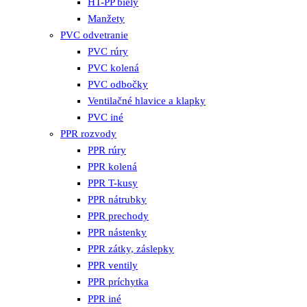
HT-PP biely
Manžety
PVC odvetranie
PVC rúry
PVC kolená
PVC odbočky
Ventilačné hlavice a klapky
PVC iné
PPR rozvody
PPR rúry
PPR kolená
PPR T-kusy
PPR nátrubky
PPR prechody
PPR nástenky
PPR zátky, záslepky
PPR ventily
PPR príchytka
PPR iné