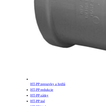
HT-PP presuvky a hrdlá
HT-PP redukcie
HT-PP zátky
HT-PP iné