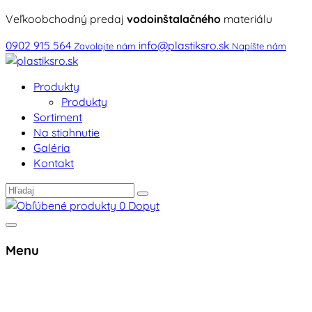
Veľkoobchodný predaj
vodoinštalačného
materiálu
0902 915 564
info@plastiksro.sk
Zavolajte nám
Napíšte nám
Produkty
Produkty
Sortiment
Na stiahnutie
Galéria
Kontakt
0
Dopyt
Menu