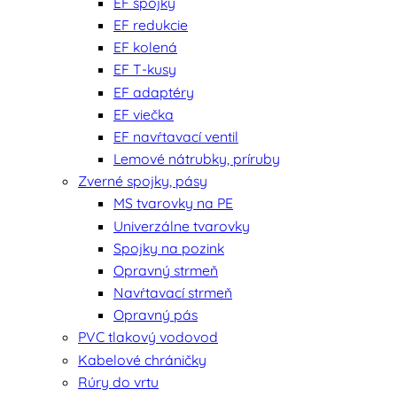
EF spojky
EF redukcie
EF kolená
EF T-kusy
EF adaptéry
EF viečka
EF navŕtavací ventil
Lemové nátrubky, príruby
Zverné spojky, pásy
MS tvarovky na PE
Univerzálne tvarovky
Spojky na pozink
Opravný strmeň
Navŕtavací strmeň
Opravný pás
PVC tlakový vodovod
Kabelové chráničky
Rúry do vrtu