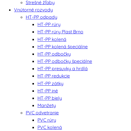
Strešné žľaby
Vnútorné rozvody
HT-PP odpady
HT-PP rúry
HT-PP rúry Plast Brno
HT-PP kolená
HT-PP kolená špeciálne
HT-PP odbočky
HT-PP odbočky špeciálne
HT-PP presuvky a hrdlá
HT-PP redukcie
HT-PP zátky
HT-PP iné
HT-PP biely
Manžety
PVC odvetranie
PVC rúry
PVC kolená