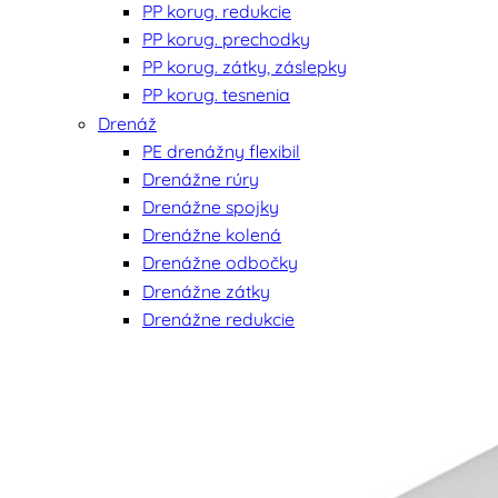
PP korug. redukcie
PP korug. prechodky
PP korug. zátky, záslepky
PP korug. tesnenia
Drenáž
PE drenážny flexibil
Drenážne rúry
Drenážne spojky
Drenážne kolená
Drenážne odbočky
Drenážne zátky
Drenážne redukcie