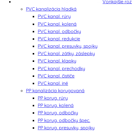
Vonkajšie ro
PVC kanalizácia hladká
PVC kanal. rúry
PVC kanal. kolená
PVC kanal. odbočky
PVC kanal. redukcie
PVC kanal. presuvky, spojky
PVC kanal. zátky, záslepky
PVC kanal. klapky
PVC kanal. prechodky
PVC kanal. čističe
PVC kanal. iné
PP kanalizácia korugovaná
PP korug. rúry
PP korug. kolená
PP korug. odbočky
PP korug. odbočky špec.
PP korug. presuvky, spojky