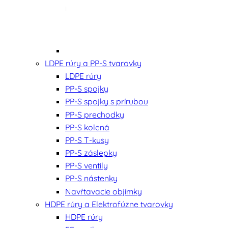
LDPE rúry a PP-S tvarovky
LDPE rúry
PP-S spojky
PP-S spojky s prírubou
PP-S prechodky
PP-S kolená
PP-S T-kusy
PP-S záslepky
PP-S ventily
PP-S nástenky
Navŕtavacie objímky
HDPE rúry a Elektrofúzne tvarovky
HDPE rúry