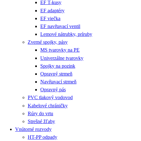
EF T-kusy
EF adaptéry
EF viečka
EF navŕtavací ventil
Lemové nátrubky, príruby
Zverné spojky, pásy
MS tvarovky na PE
Univerzálne tvarovky
Spojky na pozink
Opravný strmeň
Navŕtavací strmeň
Opravný pás
PVC tlakový vodovod
Kabelové chráničky
Rúry do vrtu
Strešné žľaby
Vnútorné rozvody
HT-PP odpady