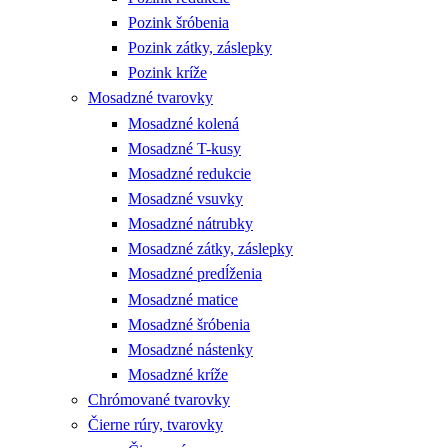
Pozink šróbenia
Pozink zátky, záslepky
Pozink kríže
Mosadzné tvarovky
Mosadzné kolená
Mosadzné T-kusy
Mosadzné redukcie
Mosadzné vsuvky
Mosadzné nátrubky
Mosadzné zátky, záslepky
Mosadzné predĺženia
Mosadzné matice
Mosadzné šróbenia
Mosadzné nástenky
Mosadzné kríže
Chrómované tvarovky
Čierne rúry, tvarovky