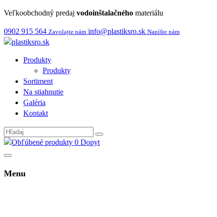
Veľkoobchodný predaj
vodoinštalačného
materiálu
0902 915 564
info@plastiksro.sk
Zavolajte nám
Napíšte nám
Produkty
Produkty
Sortiment
Na stiahnutie
Galéria
Kontakt
0
Dopyt
Menu