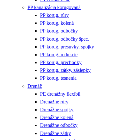
PP kanalizácia korugovaná
PP korug. rúry
PP korug. kolená
PP korug. odbočky
PP korug. odbočky špec.
PP korug. presuvky, spojky
PP korug. redukcie
PP korug. prechodky
PP korug. zátky, záslepky
PP korug. tesnenia
Drenáž
PE drenážny flexibil
Drenážne rúry
Drenážne spojky
Drenážne kolená
Drenážne odbočky
Drenážne zátky