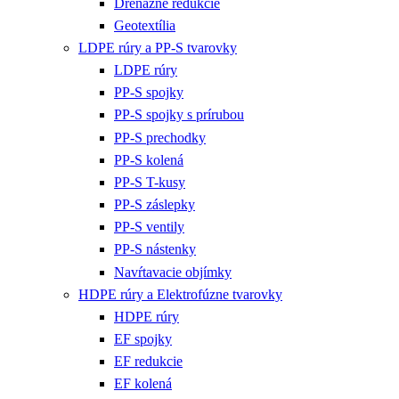
Drenážne redukcie
Geotextília
LDPE rúry a PP-S tvarovky
LDPE rúry
PP-S spojky
PP-S spojky s prírubou
PP-S prechodky
PP-S kolená
PP-S T-kusy
PP-S záslepky
PP-S ventily
PP-S nástenky
Navŕtavacie objímky
HDPE rúry a Elektrofúzne tvarovky
HDPE rúry
EF spojky
EF redukcie
EF kolená