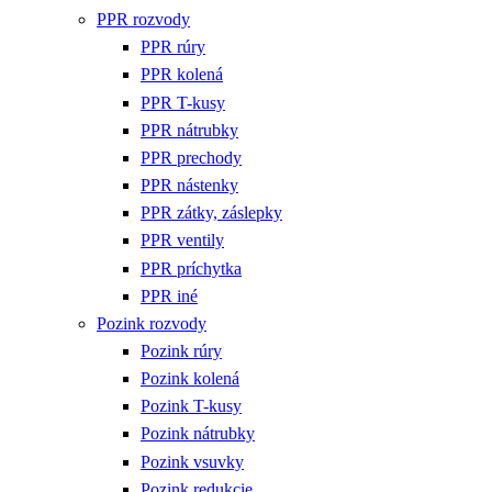
PPR rozvody
PPR rúry
PPR kolená
PPR T-kusy
PPR nátrubky
PPR prechody
PPR nástenky
PPR zátky, záslepky
PPR ventily
PPR príchytka
PPR iné
Pozink rozvody
Pozink rúry
Pozink kolená
Pozink T-kusy
Pozink nátrubky
Pozink vsuvky
Pozink redukcie