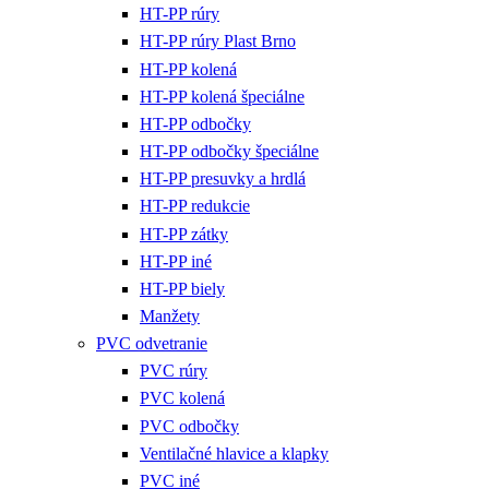
HT-PP rúry
HT-PP rúry Plast Brno
HT-PP kolená
HT-PP kolená špeciálne
HT-PP odbočky
HT-PP odbočky špeciálne
HT-PP presuvky a hrdlá
HT-PP redukcie
HT-PP zátky
HT-PP iné
HT-PP biely
Manžety
PVC odvetranie
PVC rúry
PVC kolená
PVC odbočky
Ventilačné hlavice a klapky
PVC iné