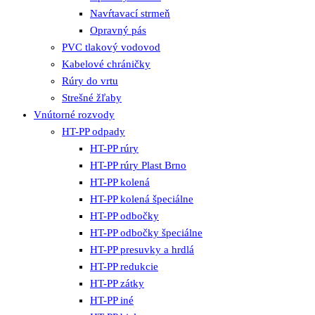
Navŕtavací strmeň
Opravný pás
PVC tlakový vodovod
Kabelové chráničky
Rúry do vrtu
Strešné žľaby
Vnútorné rozvody
HT-PP odpady
HT-PP rúry
HT-PP rúry Plast Brno
HT-PP kolená
HT-PP kolená špeciálne
HT-PP odbočky
HT-PP odbočky špeciálne
HT-PP presuvky a hrdlá
HT-PP redukcie
HT-PP zátky
HT-PP iné