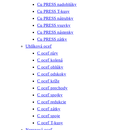
Cu PRESS nadoblúky
Cu PRESS T-kusy
Cu PRESS nátrubky
Cu PRESS vsuvky
Cu PRESS nástenky
Cu PRESS zátky
Uhlíková oceľ
C oceľ rúry
C oceľ kolená
C oceľ oblúky
C oceľ odskoky
C oceľ kríže
C oceľ prechody
C oceľ spojky
C oceľ redukcie
C oceľ zátky
C oceľ spoje
C oceľ T-kusy
Nerezová oceľ