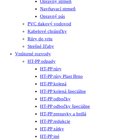
Opravný strmeň
Navŕtavací strmeň
Opravný pás
PVC tlakový vodovod
Kabelové chráničky
Rúry do vrtu
Strešné žľaby
Vnútorné rozvody
HT-PP odpady
HT-PP rúry
HT-PP rúry Plast Brno
HT-PP kolená
HT-PP kolená špeciálne
HT-PP odbočky
HT-PP odbočky špeciálne
HT-PP presuvky a hrdlá
HT-PP redukcie
HT-PP zátky
HT-PP iné