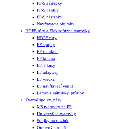
PP-S záslepky
PP-S ventily
PP-S nástenky
Navŕtavacie objímky
HDPE rúry a Elektrofúzne tvarovky
HDPE rúry
EF spojky
EF redukcie
EF kolená
EF T-kusy
EF adaptéry
EF viečka
EF navŕtavací ventil
Lemové nátrubky, príruby
Zverné spojky, pásy
MS tvarovky na PE
Univerzálne tvarovky
Spojky na pozink
Opravný strmeň