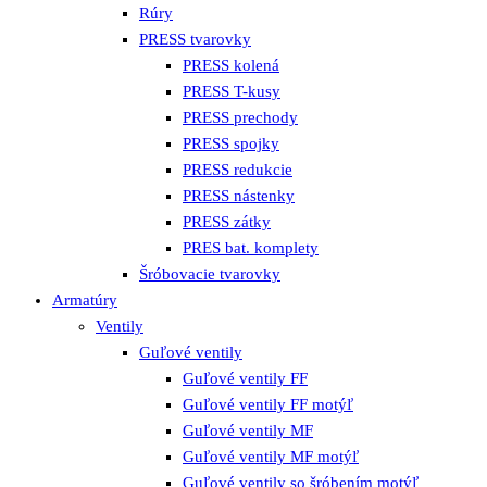
Rúry
PRESS tvarovky
PRESS kolená
PRESS T-kusy
PRESS prechody
PRESS spojky
PRESS redukcie
PRESS nástenky
PRESS zátky
PRES bat. komplety
Šróbovacie tvarovky
Armatúry
Ventily
Guľové ventily
Guľové ventily FF
Guľové ventily FF motýľ
Guľové ventily MF
Guľové ventily MF motýľ
Guľové ventily so šróbením motýľ