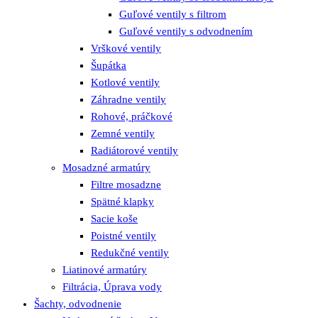
Guľové ventily s filtrom
Guľové ventily s odvodnením
Vrškové ventily
Šupátka
Kotlové ventily
Záhradne ventily
Rohové, práčkové
Zemné ventily
Radiátorové ventily
Mosadzné armatúry
Filtre mosadzne
Spätné klapky
Sacie koše
Poistné ventily
Redukčné ventily
Liatinové armatúry
Filtrácia, Úprava vody
Šachty, odvodnenie