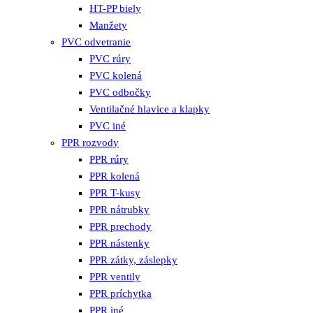
HT-PP biely
Manžety
PVC odvetranie
PVC rúry
PVC kolená
PVC odbočky
Ventilačné hlavice a klapky
PVC iné
PPR rozvody
PPR rúry
PPR kolená
PPR T-kusy
PPR nátrubky
PPR prechody
PPR nástenky
PPR zátky, záslepky
PPR ventily
PPR príchytka
PPR iné