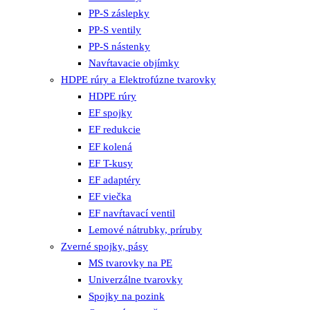
PP-S záslepky
PP-S ventily
PP-S nástenky
Navŕtavacie objímky
HDPE rúry a Elektrofúzne tvarovky
HDPE rúry
EF spojky
EF redukcie
EF kolená
EF T-kusy
EF adaptéry
EF viečka
EF navŕtavací ventil
Lemové nátrubky, príruby
Zverné spojky, pásy
MS tvarovky na PE
Univerzálne tvarovky
Spojky na pozink