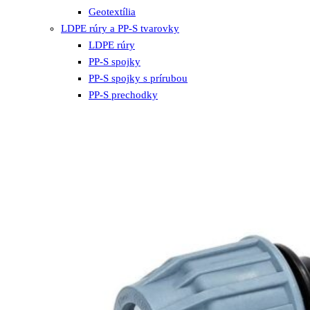
Geotextília
LDPE rúry a PP-S tvarovky
LDPE rúry
PP-S spojky
PP-S spojky s prírubou
PP-S prechodky