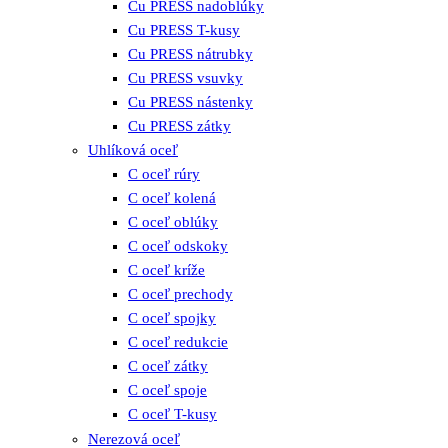
Cu PRESS nadoblúky
Cu PRESS T-kusy
Cu PRESS nátrubky
Cu PRESS vsuvky
Cu PRESS nástenky
Cu PRESS zátky
Uhlíková oceľ
C oceľ rúry
C oceľ kolená
C oceľ oblúky
C oceľ odskoky
C oceľ kríže
C oceľ prechody
C oceľ spojky
C oceľ redukcie
C oceľ zátky
C oceľ spoje
C oceľ T-kusy
Nerezová oceľ