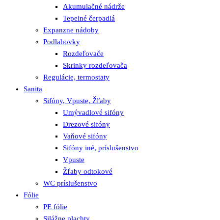
Akumulačné nádrže
Tepelné čerpadlá
Expanzne nádoby
Podlahovky
Rozdeľovače
Skrinky rozdeľovača
Regulácie, termostaty
Sanita
Sifóny, Vpuste, Žľaby
Umývadlové sifóny
Drezové sifóny
Vaňové sifóny
Sifóny iné, príslušenstvo
Vpuste
Žľaby odtokové
WC príslušenstvo
Fólie
PE fólie
Silážne plachty