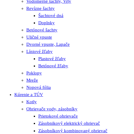
Vodomerné šachty, Vrty
Revízne šachty
Šachtové dná
Doplnky
Betónové šachty
Uličné vpuste
Dvorné vpuste, Lapače
Líniové žľaby
Plastové žľaby
Betónové žľaby
Poklopy
Mreže
Nopová fólia
Kúrenie a TÚV
Kotly
Ohrievače vody, zásobníky
Prietokové ohrievače
Zásobnikový elektrický ohrievač
Zásobníkový kombinovaný ohrievač