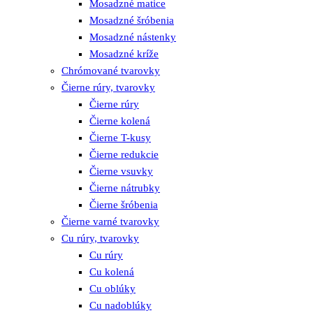
Mosadzné matice
Mosadzné šróbenia
Mosadzné nástenky
Mosadzné kríže
Chrómované tvarovky
Čierne rúry, tvarovky
Čierne rúry
Čierne kolená
Čierne T-kusy
Čierne redukcie
Čierne vsuvky
Čierne nátrubky
Čierne šróbenia
Čierne varné tvarovky
Cu rúry, tvarovky
Cu rúry
Cu kolená
Cu oblúky
Cu nadoblúky