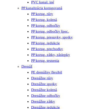
PVC kanal. iné
PP kanalizácia korugovaná
PP korug. rúry
PP korug. kolená
PP korug. odbočky
PP korug. odbočky špec.
PP korug. presuvky, spojky
PP korug. redukcie
PP korug. prechodky
PP korug. zátky, záslepky
PP korug. tesnenia
Drenáž
PE drenážny flexibil
Drenážne rúry
Drenážne spojky
Drenážne kolená
Drenážne odbočky
Drenážne zátky
Drenážne redukcie