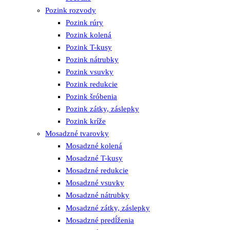
Pozink rozvody
Pozink rúry
Pozink kolená
Pozink T-kusy
Pozink nátrubky
Pozink vsuvky
Pozink redukcie
Pozink šróbenia
Pozink zátky, záslepky
Pozink kríže
Mosadzné tvarovky
Mosadzné kolená
Mosadzné T-kusy
Mosadzné redukcie
Mosadzné vsuvky
Mosadzné nátrubky
Mosadzné zátky, záslepky
Mosadzné predĺženia