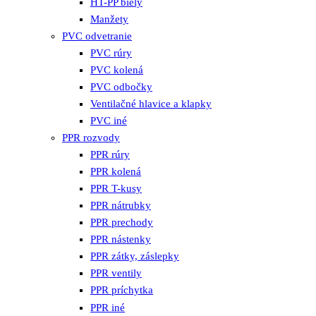
HT-PP biely
Manžety
PVC odvetranie
PVC rúry
PVC kolená
PVC odbočky
Ventilačné hlavice a klapky
PVC iné
PPR rozvody
PPR rúry
PPR kolená
PPR T-kusy
PPR nátrubky
PPR prechody
PPR nástenky
PPR zátky, záslepky
PPR ventily
PPR príchytka
PPR iné