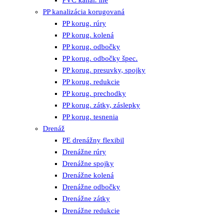
PVC kanal. iné
PP kanalizácia korugovaná
PP korug. rúry
PP korug. kolená
PP korug. odbočky
PP korug. odbočky špec.
PP korug. presuvky, spojky
PP korug. redukcie
PP korug. prechodky
PP korug. zátky, záslepky
PP korug. tesnenia
Drenáž
PE drenážny flexibil
Drenážne rúry
Drenážne spojky
Drenážne kolená
Drenážne odbočky
Drenážne zátky
Drenážne redukcie