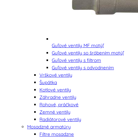
Guľové ventily MF motýľ
Guľové ventily so šróbením motýľ
Guľové ventily s filtrom
Guľové ventily s odvodnením
Vrškové ventily
Šupátka
Kotlové ventily
Záhradne ventily
Rohové, práčkové
Zemné ventily
Radiátorové ventily
Mosadzné armatúry
Filtre mosadzne