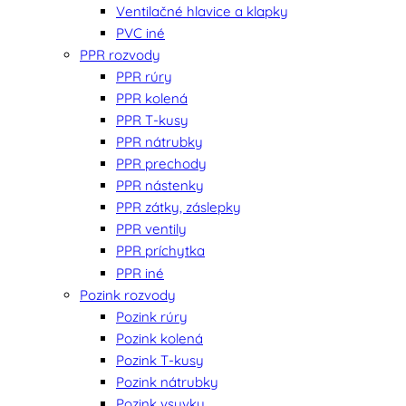
Ventilačné hlavice a klapky
PVC iné
PPR rozvody
PPR rúry
PPR kolená
PPR T-kusy
PPR nátrubky
PPR prechody
PPR nástenky
PPR zátky, záslepky
PPR ventily
PPR príchytka
PPR iné
Pozink rozvody
Pozink rúry
Pozink kolená
Pozink T-kusy
Pozink nátrubky
Pozink vsuvky