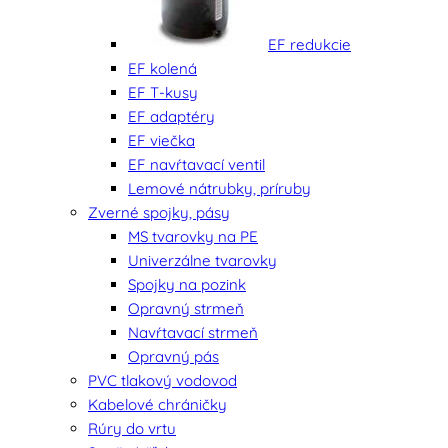
EF redukcie
EF kolená
EF T-kusy
EF adaptéry
EF viečka
EF navŕtavací ventil
Lemové nátrubky, príruby
Zverné spojky, pásy
MS tvarovky na PE
Univerzálne tvarovky
Spojky na pozink
Opravný strmeň
Navŕtavací strmeň
Opravný pás
PVC tlakový vodovod
Kabelové chráničky
Rúry do vrtu