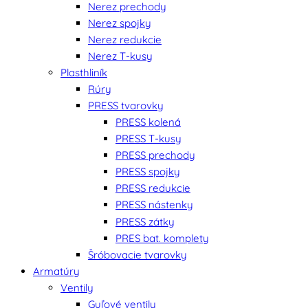
Nerez prechody
Nerez spojky
Nerez redukcie
Nerez T-kusy
Plasthliník
Rúry
PRESS tvarovky
PRESS kolená
PRESS T-kusy
PRESS prechody
PRESS spojky
PRESS redukcie
PRESS nástenky
PRESS zátky
PRES bat. komplety
Šróbovacie tvarovky
Armatúry
Ventily
Guľové ventily