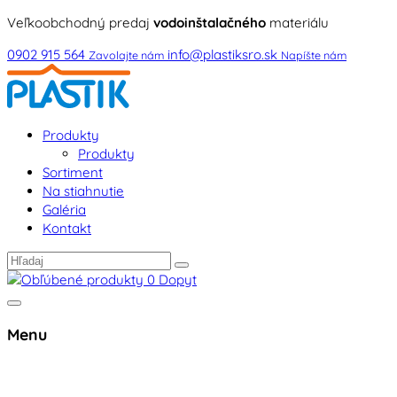
Veľkoobchodný predaj
vodoinštalačného
materiálu
0902 915 564
info@plastiksro.sk
Zavolajte nám
Napíšte nám
Produkty
Produkty
Sortiment
Na stiahnutie
Galéria
Kontakt
0
Dopyt
Menu