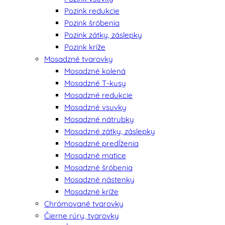
Pozink redukcie
Pozink šróbenia
Pozink zátky, záslepky
Pozink kríže
Mosadzné tvarovky
Mosadzné kolená
Mosadzné T-kusy
Mosadzné redukcie
Mosadzné vsuvky
Mosadzné nátrubky
Mosadzné zátky, záslepky
Mosadzné predĺženia
Mosadzné matice
Mosadzné šróbenia
Mosadzné nástenky
Mosadzné kríže
Chrómované tvarovky
Čierne rúry, tvarovky