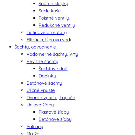
Spätné klapky
Sacie koše
Poistné ventily
Redukčné ventily
Liatinové armatúry
Filtrácia, Úprava vody
Šachty, odvodnenie
Vodomerné šachty, Vrty
Revízne šachty
Šachtové dná
Doplnky
Betónové šachty
Uličné vpuste
Dvorné vpuste, Lapače
Líniové žľaby
Plastové žľaby
Betónové žľaby
Poklopy
Mreže