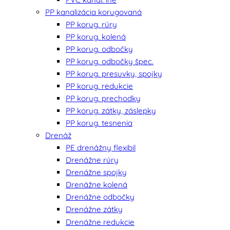
PP kanalizácia korugovaná
PP korug. rúry
PP korug. kolená
PP korug. odbočky
PP korug. odbočky špec.
PP korug. presuvky, spojky
PP korug. redukcie
PP korug. prechodky
PP korug. zátky, záslepky
PP korug. tesnenia
Drenáž
PE drenážny flexibil
Drenážne rúry
Drenážne spojky
Drenážne kolená
Drenážne odbočky
Drenážne zátky
Drenážne redukcie