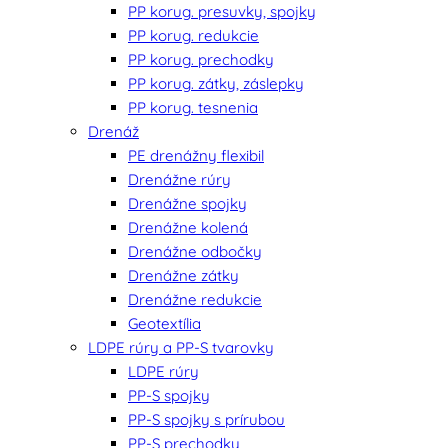
PP korug. presuvky, spojky
PP korug. redukcie
PP korug. prechodky
PP korug. zátky, záslepky
PP korug. tesnenia
Drenáž
PE drenážny flexibil
Drenážne rúry
Drenážne spojky
Drenážne kolená
Drenážne odbočky
Drenážne zátky
Drenážne redukcie
Geotextília
LDPE rúry a PP-S tvarovky
LDPE rúry
PP-S spojky
PP-S spojky s prírubou
PP-S prechodky