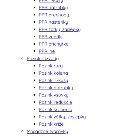
PPR T-kusy
PPR nátrubky
PPR prechody
PPR nástenky
PPR zátky, záslepky
PPR ventily
PPR príchytka
PPR iné
Pozink rozvody
Pozink rúry
Pozink kolená
Pozink T-kusy
Pozink nátrubky
Pozink vsuvky
Pozink redukcie
Pozink šróbenia
Pozink zátky, záslepky
Pozink kríže
Mosadzné tvarovky