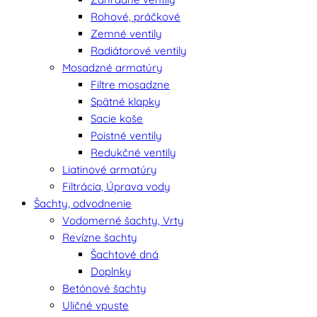
Rohové, práčkové
Zemné ventily
Radiátorové ventily
Mosadzné armatúry
Filtre mosadzne
Spätné klapky
Sacie koše
Poistné ventily
Redukčné ventily
Liatinové armatúry
Filtrácia, Úprava vody
Šachty, odvodnenie
Vodomerné šachty, Vrty
Revízne šachty
Šachtové dná
Doplnky
Betónové šachty
Uličné vpuste