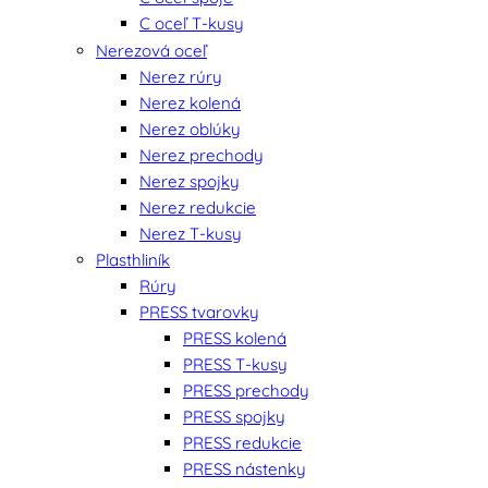
C oceľ T-kusy
Nerezová oceľ
Nerez rúry
Nerez kolená
Nerez oblúky
Nerez prechody
Nerez spojky
Nerez redukcie
Nerez T-kusy
Plasthliník
Rúry
PRESS tvarovky
PRESS kolená
PRESS T-kusy
PRESS prechody
PRESS spojky
PRESS redukcie
PRESS nástenky