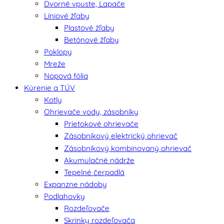
Dvorné vpuste, Lapače
Líniové žľaby
Plastové žľaby
Betónové žľaby
Poklopy
Mreže
Nopová fólia
Kúrenie a TÚV
Kotly
Ohrievače vody, zásobníky
Prietokové ohrievače
Zásobnikový elektrický ohrievač
Zásobníkový kombinovaný ohrievač
Akumulačné nádrže
Tepelné čerpadlá
Expanzne nádoby
Podlahovky
Rozdeľovače
Skrinky rozdeľovača