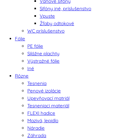
Vaňové sifóny
Sifóny iné, príslušenstvo
Vpuste
Žľaby odtokové
WC príslušenstvo
Fólie
PE fólie
Silážne plachty
Výstražné fólie
Iné
Rôzne
Tesnenia
Penové izolácie
Upevňovací matriál
Tesneniaci materiál
FLEXI hadice
Mazivá, lepidlo
Náradie
Záhrada