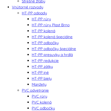
Strešné žľaby
Vnútorné rozvody
HT-PP odpady
HT-PP rúry
HT-PP rúry Plast Brno
HT-PP kolená
HT-PP kolená špeciálne
HT-PP odbočky
HT-PP odbočky špeciálne
HT-PP presuvky a hrdlá
HT-PP redukcie
HT-PP zátky
HT-PP iné
HT-PP biely
Manžety
PVC odvetranie
PVC rúry
PVC kolená
PVC odbočky