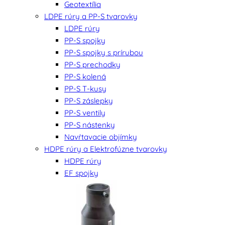
Geotextília
LDPE rúry a PP-S tvarovky
LDPE rúry
PP-S spojky
PP-S spojky s prírubou
PP-S prechodky
PP-S kolená
PP-S T-kusy
PP-S záslepky
PP-S ventily
PP-S nástenky
Navŕtavacie objímky
HDPE rúry a Elektrofúzne tvarovky
HDPE rúry
EF spojky