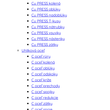
Cu PRESS kolená
Cu PRESS oblúky
Cu PRESS nadoblúky
Cu PRESS T-kusy
Cu PRESS nátrubky
Cu PRESS vsuvky
Cu PRESS nástenky
Cu PRESS zátky
Uhlíková oceľ
C oceľ rúry
C oceľ kolená
C oceľ oblúky
C oceľ odskoky
C oceľ kríže
C oceľ prechody
C oceľ spojky
C oceľ redukcie
C oceľ zátky
C oceľ spoje