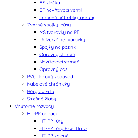
EF viečka
EF navŕtavací ventil
Lemové nátrubky, príruby
Zverné spojky, pásy
MS tvarovky na PE
Univerzálne tvarovky
Spojky na pozink
Opravný strmeň
Navŕtavací strmeň
Opravný pás
PVC tlakový vodovod
Kabelové chráničky
Rúry do vrtu
Strešné žľaby
Vnútorné rozvody
HT-PP odpady
HT-PP rúry
HT-PP rúry Plast Brno
HT-PP kolená