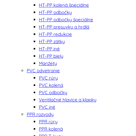
HT-PP kolená špeciálne
HT-PP odbočky
HT-PP odbočky špeciálne
HT-PP presuvky a hrdlá
HT-PP redukcie
HT-PP zátky
HT-PP iné
HT-PP biely
Manžety
PVC odvetranie
PVC rúry
PVC kolená
PVC odbočky
Ventilačné hlavice a klapky
PVC iné
PPR rozvody
PPR rúry
PPR kolená