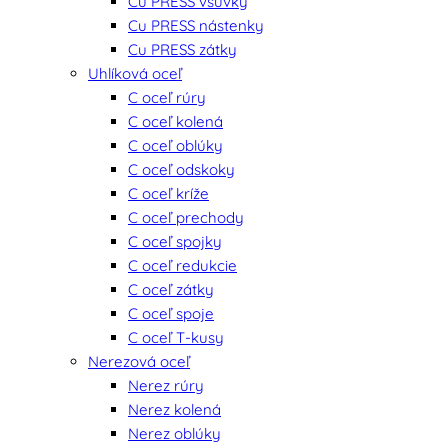
Cu PRESS vsuvky
Cu PRESS nástenky
Cu PRESS zátky
Uhlíková oceľ
C oceľ rúry
C oceľ kolená
C oceľ oblúky
C oceľ odskoky
C oceľ kríže
C oceľ prechody
C oceľ spojky
C oceľ redukcie
C oceľ zátky
C oceľ spoje
C oceľ T-kusy
Nerezová oceľ
Nerez rúry
Nerez kolená
Nerez oblúky