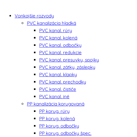
Vonkajšie rozvody
PVC kanalizácia hladká
PVC kanal. rúry
PVC kanal. kolená
PVC kanal. odbočky
PVC kanal. redukcie
PVC kanal. presuvky, spojky
PVC kanal. zátky, záslepky
PVC kanal. klapky
PVC kanal. prechodky
PVC kanal. čističe
PVC kanal. iné
PP kanalizácia korugovaná
PP korug. rúry
PP korug. kolená
PP korug. odbočky
PP korug. odbočky špec.