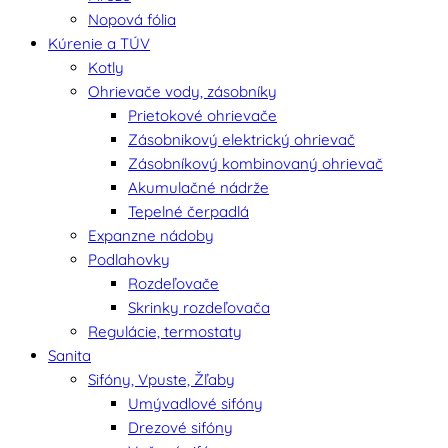
Nopová fólia
Kúrenie a TÚV
Kotly
Ohrievače vody, zásobníky
Prietokové ohrievače
Zásobnikový elektrický ohrievač
Zásobníkový kombinovaný ohrievač
Akumulačné nádrže
Tepelné čerpadlá
Expanzne nádoby
Podlahovky
Rozdeľovače
Skrinky rozdeľovača
Regulácie, termostaty
Sanita
Sifóny, Vpuste, Žľaby
Umývadlové sifóny
Drezové sifóny