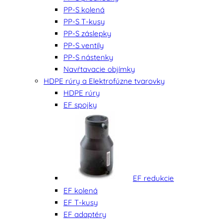
PP-S kolená
PP-S T-kusy
PP-S záslepky
PP-S ventily
PP-S nástenky
Navŕtavacie objímky
HDPE rúry a Elektrofúzne tvarovky
HDPE rúry
EF spojky
EF redukcie
EF kolená
EF T-kusy
EF adaptéry