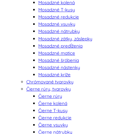
Mosadzné kolená
Mosadzné T-kusy
Mosadzné redukcie
Mosadzné vsuvky
Mosadzné nátrubky
Mosadzné zátky, záslepky
Mosadzné predĺženia
Mosadzné matice
Mosadzné šróbenia
Mosadzné nástenky
Mosadzné kríže
Chrómované tvarovky
Čierne rúry, tvarovky
Čierne rúry
Čierne kolená
Čierne T-kusy
Čierne redukcie
Čierne vsuvky
Čierne nátrubky