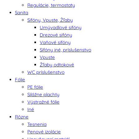
Regulácie, termostaty
Sanita
Sifóny, Vpuste, Žľaby
Umývadlové sifóny
Drezové sifóny
Vaňové sifóny
Sifóny iné, príslušenstvo
Vpuste
Žľaby odtokové
WC príslušenstvo
Fólie
PE fólie
Silážne plachty
Výstražné fólie
Iné
Rôzne
Tesnenia
Penové izolácie