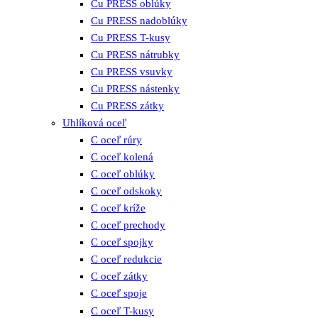
Cu PRESS oblúky
Cu PRESS nadoblúky
Cu PRESS T-kusy
Cu PRESS nátrubky
Cu PRESS vsuvky
Cu PRESS nástenky
Cu PRESS zátky
Uhlíková oceľ
C oceľ rúry
C oceľ kolená
C oceľ oblúky
C oceľ odskoky
C oceľ kríže
C oceľ prechody
C oceľ spojky
C oceľ redukcie
C oceľ zátky
C oceľ spoje
C oceľ T-kusy