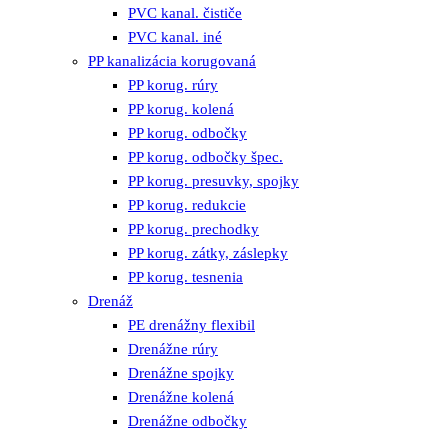
PVC kanal. čističe
PVC kanal. iné
PP kanalizácia korugovaná
PP korug. rúry
PP korug. kolená
PP korug. odbočky
PP korug. odbočky špec.
PP korug. presuvky, spojky
PP korug. redukcie
PP korug. prechodky
PP korug. zátky, záslepky
PP korug. tesnenia
Drenáž
PE drenážny flexibil
Drenážne rúry
Drenážne spojky
Drenážne kolená
Drenážne odbočky