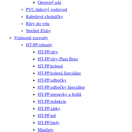
Opravný pás
PVC tlakový vodovod
Kabelové chráničky
Rúry do vrtu
Strešné žľaby
Vnútorné rozvody
HT-PP odpady
HT-PP rúry
HT-PP rúry Plast Brno
HT-PP kolená
HT-PP kolená špeciálne
HT-PP odbočky
HT-PP odbočky špeciálne
HT-PP presuvky a hrdlá
HT-PP redukcie
HT-PP zátky
HT-PP iné
HT-PP biely
Manžety