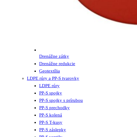
Drenážne zátky
Drenážne redukcie
Geotextília
LDPE rúry a PP-S tvarovky
LDPE rúry
PP-S spojky
PP-S spojky s prírubou
PP-S prechodky
PP-S kolená
PP-S T-kusy
PP-S záslepky
PP-S ventily