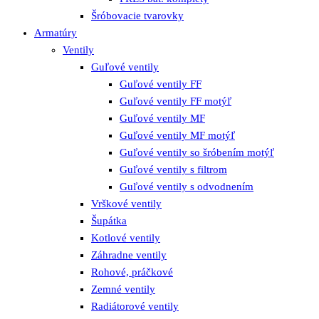
Šróbovacie tvarovky
Armatúry
Ventily
Guľové ventily
Guľové ventily FF
Guľové ventily FF motýľ
Guľové ventily MF
Guľové ventily MF motýľ
Guľové ventily so šróbením motýľ
Guľové ventily s filtrom
Guľové ventily s odvodnením
Vrškové ventily
Šupátka
Kotlové ventily
Záhradne ventily
Rohové, práčkové
Zemné ventily
Radiátorové ventily