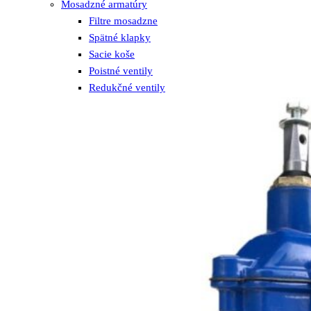
Mosadzné armatúry
Filtre mosadzne
Spätné klapky
Sacie koše
Poistné ventily
Redukčné ventily