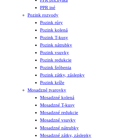
PPR príchytka
PPR iné
Pozink rozvody
Pozink rúry
Pozink kolená
Pozink T-kusy
Pozink nátrubky
Pozink vsuvky
Pozink redukcie
Pozink šróbenia
Pozink zátky, záslepky
Pozink kríže
Mosadzné tvarovky
Mosadzné kolená
Mosadzné T-kusy
Mosadzné redukcie
Mosadzné vsuvky
Mosadzné nátrubky
Mosadzné zátky, záslepky