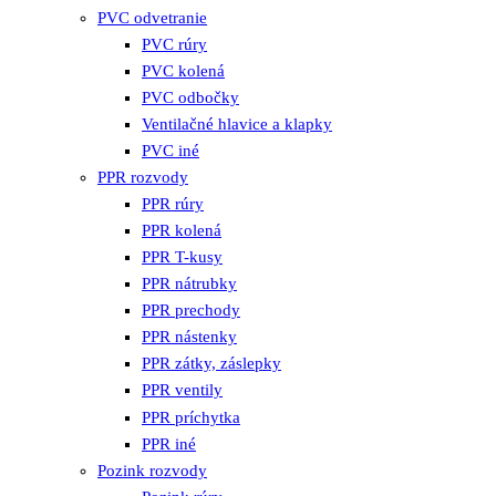
PVC odvetranie
PVC rúry
PVC kolená
PVC odbočky
Ventilačné hlavice a klapky
PVC iné
PPR rozvody
PPR rúry
PPR kolená
PPR T-kusy
PPR nátrubky
PPR prechody
PPR nástenky
PPR zátky, záslepky
PPR ventily
PPR príchytka
PPR iné
Pozink rozvody