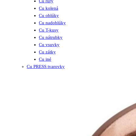
Cu rúry
Cu kolená
Cu oblúky
Cu nadoblúky
Cu T-kusy
Cu nátrubky
Cu vsuvky
Cu zátky
Cu iné
Cu PRESS tvarovky