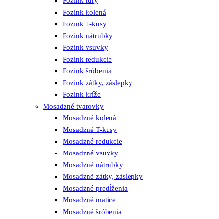
Pozink rúry
Pozink kolená
Pozink T-kusy
Pozink nátrubky
Pozink vsuvky
Pozink redukcie
Pozink šróbenia
Pozink zátky, záslepky
Pozink kríže
Mosadzné tvarovky
Mosadzné kolená
Mosadzné T-kusy
Mosadzné redukcie
Mosadzné vsuvky
Mosadzné nátrubky
Mosadzné zátky, záslepky
Mosadzné predĺženia
Mosadzné matice
Mosadzné šróbenia