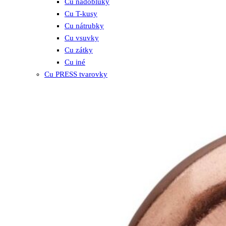
Cu nadoblúky
Cu T-kusy
Cu nátrubky
Cu vsuvky
Cu zátky
Cu iné
Cu PRESS tvarovky