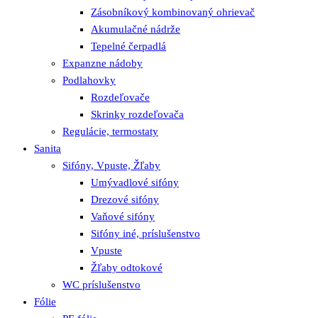
Zásobníkový kombinovaný ohrievač
Akumulačné nádrže
Tepelné čerpadlá
Expanzne nádoby
Podlahovky
Rozdeľovače
Skrinky rozdeľovača
Regulácie, termostaty
Sanita
Sifóny, Vpuste, Žľaby
Umývadlové sifóny
Drezové sifóny
Vaňové sifóny
Sifóny iné, príslušenstvo
Vpuste
Žľaby odtokové
WC príslušenstvo
Fólie