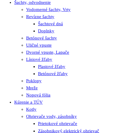
Šachty, odvodnenie
Vodomerné šachty, Vrty
Revízne šachty
Šachtové dná
Doplnky
Betónové šachty
Uličné vpuste
Dvorné vpuste, Lapače
Líniové žľaby
Plastové žľaby
Betónové žľaby
Poklopy
Mreže
Nopová fólia
Kúrenie a TÚV
Kotly
Ohrievače vody, zásobníky
Prietokové ohrievače
Zásobnikový elektrický ohrievač