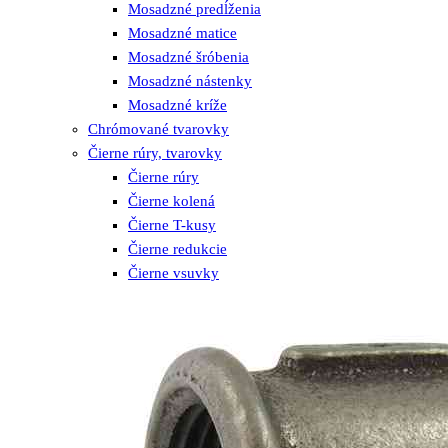
Mosadzné predĺženia
Mosadzné matice
Mosadzné šróbenia
Mosadzné nástenky
Mosadzné kríže
Chrómované tvarovky
Čierne rúry, tvarovky
Čierne rúry
Čierne kolená
Čierne T-kusy
Čierne redukcie
Čierne vsuvky