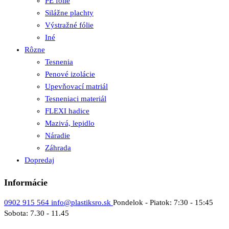
PE fólie
Silážne plachty
Výstražné fólie
Iné
Rôzne
Tesnenia
Penové izolácie
Upevňovací matriál
Tesneniaci materiál
FLEXI hadice
Mazivá, lepidlo
Náradie
Záhrada
Dopredaj
Informácie
0902 915 564
info@plastiksro.sk
Pondelok - Piatok: 7:30 - 15:45
Sobota: 7.30 - 11.45