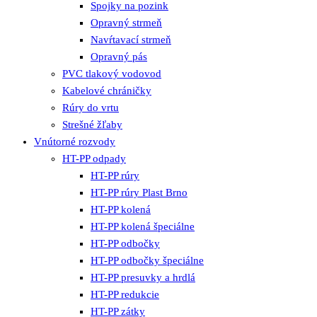
Spojky na pozink
Opravný strmeň
Navŕtavací strmeň
Opravný pás
PVC tlakový vodovod
Kabelové chráničky
Rúry do vrtu
Strešné žľaby
Vnútorné rozvody
HT-PP odpady
HT-PP rúry
HT-PP rúry Plast Brno
HT-PP kolená
HT-PP kolená špeciálne
HT-PP odbočky
HT-PP odbočky špeciálne
HT-PP presuvky a hrdlá
HT-PP redukcie
HT-PP zátky