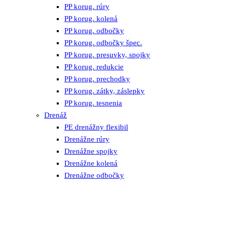
PP korug. rúry
PP korug. kolená
PP korug. odbočky
PP korug. odbočky špec.
PP korug. presuvky, spojky
PP korug. redukcie
PP korug. prechodky
PP korug. zátky, záslepky
PP korug. tesnenia
Drenáž
PE drenážny flexibil
Drenážne rúry
Drenážne spojky
Drenážne kolená
Drenážne odbočky