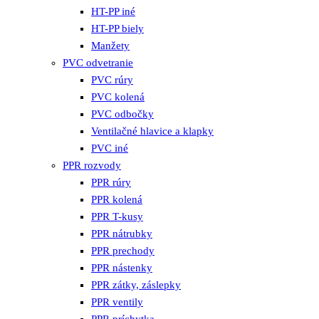
HT-PP iné
HT-PP biely
Manžety
PVC odvetranie
PVC rúry
PVC kolená
PVC odbočky
Ventilačné hlavice a klapky
PVC iné
PPR rozvody
PPR rúry
PPR kolená
PPR T-kusy
PPR nátrubky
PPR prechody
PPR nástenky
PPR zátky, záslepky
PPR ventily