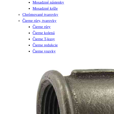
Mosadzné nástenky
Mosadzné kríže
Chrómované tvarovky
Čierne rúry, tvarovky
Čierne rúry
Čierne kolená
Čierne T-kusy
Čierne redukcie
Čierne vsuvky