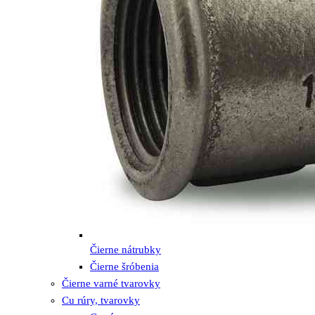
Čierne nátrubky
Čierne šróbenia
Čierne varné tvarovky
Cu rúry, tvarovky