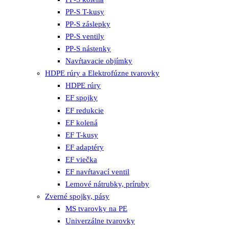
PP-S T-kusy
PP-S záslepky
PP-S ventily
PP-S nástenky
Navŕtavacie objímky
HDPE rúry a Elektrofúzne tvarovky
HDPE rúry
EF spojky
EF redukcie
EF kolená
EF T-kusy
EF adaptéry
EF viečka
EF navŕtavací ventil
Lemové nátrubky, príruby
Zverné spojky, pásy
MS tvarovky na PE
Univerzálne tvarovky