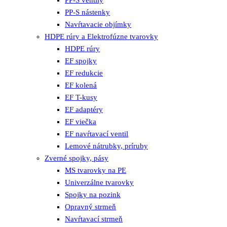
PP-S nástenky
Navŕtavacie objímky
HDPE rúry a Elektrofúzne tvarovky
HDPE rúry
EF spojky
EF redukcie
EF kolená
EF T-kusy
EF adaptéry
EF viečka
EF navŕtavací ventil
Lemové nátrubky, príruby
Zverné spojky, pásy
MS tvarovky na PE
Univerzálne tvarovky
Spojky na pozink
Opravný strmeň
Navŕtavací strmeň