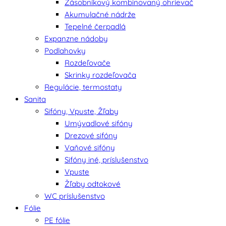
Zásobníkový kombinovaný ohrievač
Akumulačné nádrže
Tepelné čerpadlá
Expanzne nádoby
Podlahovky
Rozdeľovače
Skrinky rozdeľovača
Regulácie, termostaty
Sanita
Sifóny, Vpuste, Žľaby
Umývadlové sifóny
Drezové sifóny
Vaňové sifóny
Sifóny iné, príslušenstvo
Vpuste
Žľaby odtokové
WC príslušenstvo
Fólie
PE fólie