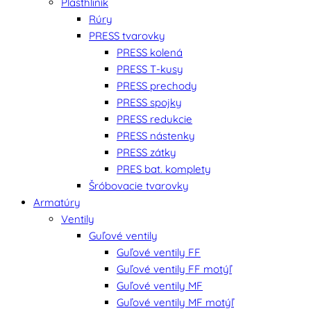
Plasthliník
Rúry
PRESS tvarovky
PRESS kolená
PRESS T-kusy
PRESS prechody
PRESS spojky
PRESS redukcie
PRESS nástenky
PRESS zátky
PRES bat. komplety
Šróbovacie tvarovky
Armatúry
Ventily
Guľové ventily
Guľové ventily FF
Guľové ventily FF motýľ
Guľové ventily MF
Guľové ventily MF motýľ