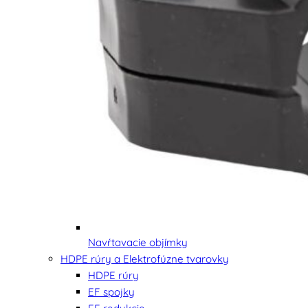
Navŕtavacie objímky
HDPE rúry a Elektrofúzne tvarovky
HDPE rúry
EF spojky