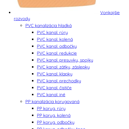
Vonkajšie
rozvody
PVC kanalizácia hladká
PVC kanal. rúry
PVC kanal. kolená
PVC kanal. odbočky
PVC kanal. redukcie
PVC kanal. presuvky, spojky
PVC kanal. zátky, záslepky
PVC kanal. klapky
PVC kanal. prechodky
PVC kanal. čističe
PVC kanal. iné
PP kanalizácia korugovaná
PP korug. rúry
PP korug. kolená
PP korug. odbočky