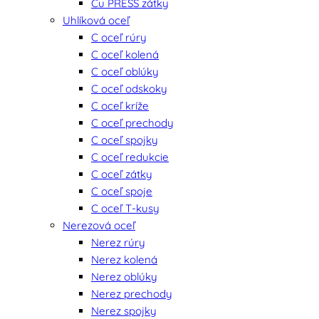
Cu PRESS zátky
Uhlíková oceľ
C oceľ rúry
C oceľ kolená
C oceľ oblúky
C oceľ odskoky
C oceľ kríže
C oceľ prechody
C oceľ spojky
C oceľ redukcie
C oceľ zátky
C oceľ spoje
C oceľ T-kusy
Nerezová oceľ
Nerez rúry
Nerez kolená
Nerez oblúky
Nerez prechody
Nerez spojky