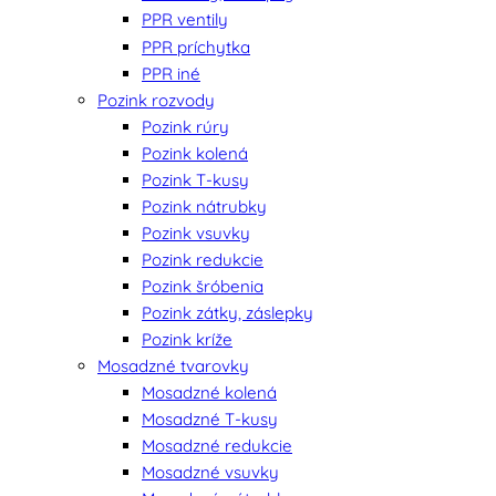
PPR ventily
PPR príchytka
PPR iné
Pozink rozvody
Pozink rúry
Pozink kolená
Pozink T-kusy
Pozink nátrubky
Pozink vsuvky
Pozink redukcie
Pozink šróbenia
Pozink zátky, záslepky
Pozink kríže
Mosadzné tvarovky
Mosadzné kolená
Mosadzné T-kusy
Mosadzné redukcie
Mosadzné vsuvky