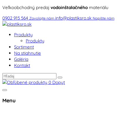
Veľkoobchodný predaj
vodoinštalačného
materiálu
0902 915 564
info@plastiksro.sk
Zavolajte nám
Napíšte nám
Produkty
Produkty
Sortiment
Na stiahnutie
Galéria
Kontakt
0
Dopyt
Menu