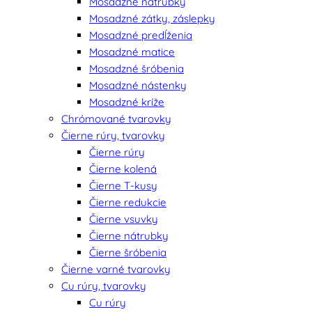
Mosadzné nátrubky
Mosadzné zátky, záslepky
Mosadzné predĺženia
Mosadzné matice
Mosadzné šróbenia
Mosadzné nástenky
Mosadzné kríže
Chrómované tvarovky
Čierne rúry, tvarovky
Čierne rúry
Čierne kolená
Čierne T-kusy
Čierne redukcie
Čierne vsuvky
Čierne nátrubky
Čierne šróbenia
Čierne varné tvarovky
Cu rúry, tvarovky
Cu rúry