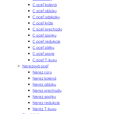
C oceľ kolená
C oceľ oblúky
C oceľ odskoky
C oceľ kríže
C oceľ prechody
C oceľ spojky
C oceľ redukcie
C oceľ zátky
C oceľ spoje
C oceľ T-kusy
Nerezová oceľ
Nerez rúry
Nerez kolená
Nerez oblúky
Nerez prechody
Nerez spojky
Nerez redukcie
Nerez T-kusy