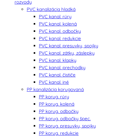
rozvody
PVC kanalizácia hladká
PVC kanal. rúry
PVC kanal. kolená
PVC kanal. odbočky
PVC kanal. redukcie
PVC kanal. presuvky, spojky
PVC kanal. zátky, záslepky
PVC kanal. klapky
PVC kanal. prechodky
PVC kanal. čističe
PVC kanal. iné
PP kanalizácia korugovaná
PP korug. rúry
PP korug. kolená
PP korug. odbočky
PP korug. odbočky špec.
PP korug. presuvky, spojky
PP korug. redukcie