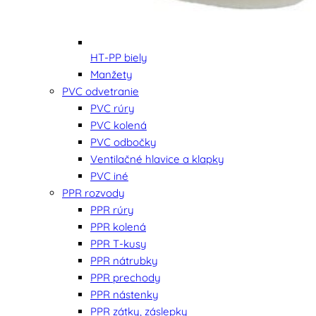
HT-PP biely
Manžety
PVC odvetranie
PVC rúry
PVC kolená
PVC odbočky
Ventilačné hlavice a klapky
PVC iné
PPR rozvody
PPR rúry
PPR kolená
PPR T-kusy
PPR nátrubky
PPR prechody
PPR nástenky
PPR zátky, záslepky