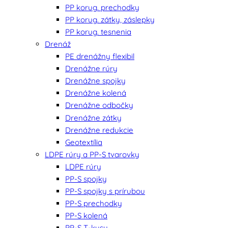
PP korug. prechodky
PP korug. zátky, záslepky
PP korug. tesnenia
Drenáž
PE drenážny flexibil
Drenážne rúry
Drenážne spojky
Drenážne kolená
Drenážne odbočky
Drenážne zátky
Drenážne redukcie
Geotextília
LDPE rúry a PP-S tvarovky
LDPE rúry
PP-S spojky
PP-S spojky s prírubou
PP-S prechodky
PP-S kolená
PP-S T-kusy