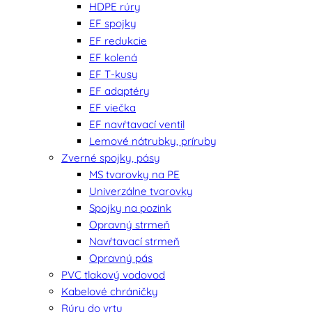
HDPE rúry
EF spojky
EF redukcie
EF kolená
EF T-kusy
EF adaptéry
EF viečka
EF navŕtavací ventil
Lemové nátrubky, príruby
Zverné spojky, pásy
MS tvarovky na PE
Univerzálne tvarovky
Spojky na pozink
Opravný strmeň
Navŕtavací strmeň
Opravný pás
PVC tlakový vodovod
Kabelové chráničky
Rúry do vrtu