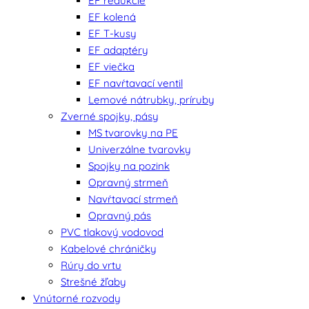
EF redukcie
EF kolená
EF T-kusy
EF adaptéry
EF viečka
EF navŕtavací ventil
Lemové nátrubky, príruby
Zverné spojky, pásy
MS tvarovky na PE
Univerzálne tvarovky
Spojky na pozink
Opravný strmeň
Navŕtavací strmeň
Opravný pás
PVC tlakový vodovod
Kabelové chráničky
Rúry do vrtu
Strešné žľaby
Vnútorné rozvody