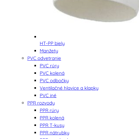
HT-PP biely
Manžety
PVC odvetranie
PVC rúry
PVC kolená
PVC odbočky
Ventilačné hlavice a klapky
PVC iné
PPR rozvody
PPR rúry
PPR kolená
PPR T-kusy
PPR nátrubky