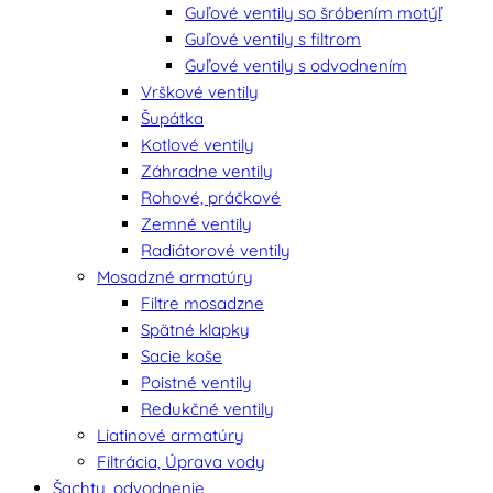
Guľové ventily so šróbením motýľ
Guľové ventily s filtrom
Guľové ventily s odvodnením
Vrškové ventily
Šupátka
Kotlové ventily
Záhradne ventily
Rohové, práčkové
Zemné ventily
Radiátorové ventily
Mosadzné armatúry
Filtre mosadzne
Spätné klapky
Sacie koše
Poistné ventily
Redukčné ventily
Liatinové armatúry
Filtrácia, Úprava vody
Šachty, odvodnenie