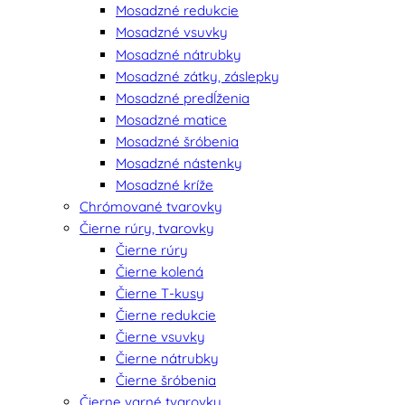
Mosadzné redukcie
Mosadzné vsuvky
Mosadzné nátrubky
Mosadzné zátky, záslepky
Mosadzné predĺženia
Mosadzné matice
Mosadzné šróbenia
Mosadzné nástenky
Mosadzné kríže
Chrómované tvarovky
Čierne rúry, tvarovky
Čierne rúry
Čierne kolená
Čierne T-kusy
Čierne redukcie
Čierne vsuvky
Čierne nátrubky
Čierne šróbenia
Čierne varné tvarovky