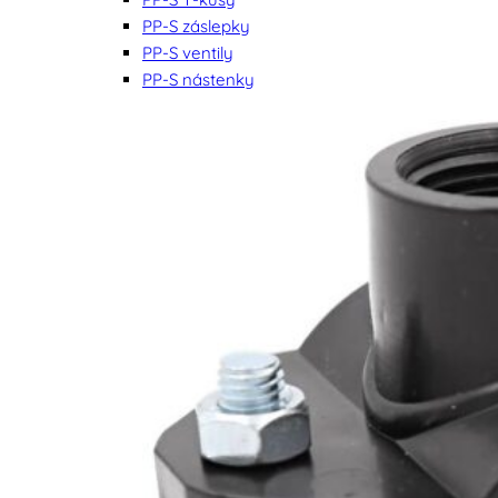
PP-S záslepky
PP-S ventily
PP-S nástenky