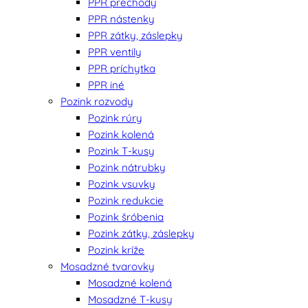
PPR prechody
PPR nástenky
PPR zátky, záslepky
PPR ventily
PPR príchytka
PPR iné
Pozink rozvody
Pozink rúry
Pozink kolená
Pozink T-kusy
Pozink nátrubky
Pozink vsuvky
Pozink redukcie
Pozink šróbenia
Pozink zátky, záslepky
Pozink kríže
Mosadzné tvarovky
Mosadzné kolená
Mosadzné T-kusy