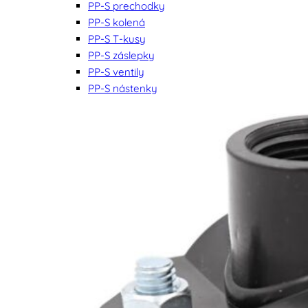
PP-S prechodky
PP-S kolená
PP-S T-kusy
PP-S záslepky
PP-S ventily
PP-S nástenky