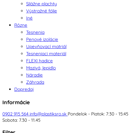
Silážne plachty
Výstražné fólie
Iné
Rôzne
Tesnenia
Penové izolácie
Upevňovací matriál
Tesneniaci materiál
FLEXI hadice
Mazivá, lepidlo
Náradie
Záhrada
Dopredaj
Informácie
0902 915 564
info@plastiksro.sk
Pondelok - Piatok: 7:30 - 15:45
Sobota: 7.30 - 11.45
Filter