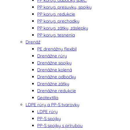
PP korug. odbočky špec.
PP korug. presuvky, spojky
PP korug. redukcie
PP korug. prechodky
PP korug. zátky, záslepky
PP korug. tesnenia
Drenáž
PE drenážny flexibil
Drenážne rúry
Drenážne spojky
Drenážne kolená
Drenážne odbočky
Drenážne zátky
Drenážne redukcie
Geotextília
LDPE rúry a PP-S tvarovky
LDPE rúry
PP-S spojky
PP-S spojky s prírubou