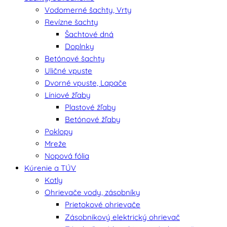
Vodomerné šachty, Vrty
Revízne šachty
Šachtové dná
Doplnky
Betónové šachty
Uličné vpuste
Dvorné vpuste, Lapače
Líniové žľaby
Plastové žľaby
Betónové žľaby
Poklopy
Mreže
Nopová fólia
Kúrenie a TÚV
Kotly
Ohrievače vody, zásobníky
Prietokové ohrievače
Zásobnikový elektrický ohrievač