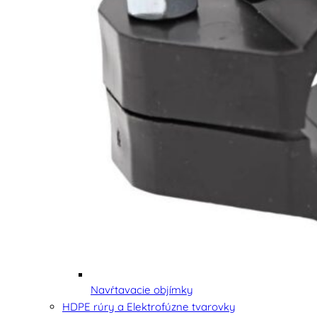
Navŕtavacie objímky
HDPE rúry a Elektrofúzne tvarovky