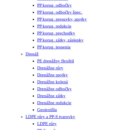
PP korug. odbočky
PP korug. odbočky špec.
PP korug. presuvky, spojky
PP korug. redukcie
PP korug. prechodky
PP korug. zátky, záslepky
PP korug. tesnenia
Drenáž
PE drenážny flexibil
Drenážne rúry
Drenážne spojky
Drenážne kolená
Drenážne odbočky
Drenážne zátky
Drenážne redukcie
Geotextília
LDPE rúry a PP-S tvarovky
LDPE rúry