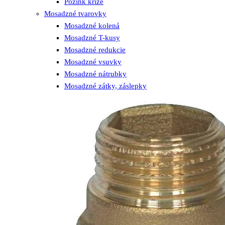
Pozink kríže
Mosadzné tvarovky
Mosadzné kolená
Mosadzné T-kusy
Mosadzné redukcie
Mosadzné vsuvky
Mosadzné nátrubky
Mosadzné zátky, záslepky