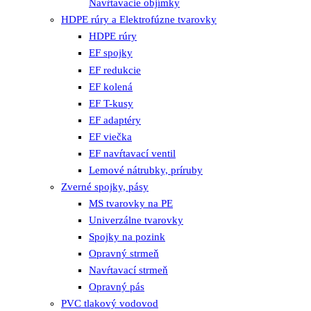
Navŕtavacie objímky
HDPE rúry a Elektrofúzne tvarovky
HDPE rúry
EF spojky
EF redukcie
EF kolená
EF T-kusy
EF adaptéry
EF viečka
EF navŕtavací ventil
Lemové nátrubky, príruby
Zverné spojky, pásy
MS tvarovky na PE
Univerzálne tvarovky
Spojky na pozink
Opravný strmeň
Navŕtavací strmeň
Opravný pás
PVC tlakový vodovod