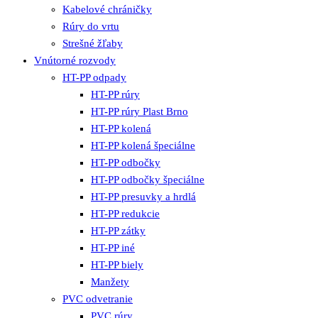
Kabelové chráničky
Rúry do vrtu
Strešné žľaby
Vnútorné rozvody
HT-PP odpady
HT-PP rúry
HT-PP rúry Plast Brno
HT-PP kolená
HT-PP kolená špeciálne
HT-PP odbočky
HT-PP odbočky špeciálne
HT-PP presuvky a hrdlá
HT-PP redukcie
HT-PP zátky
HT-PP iné
HT-PP biely
Manžety
PVC odvetranie
PVC rúry