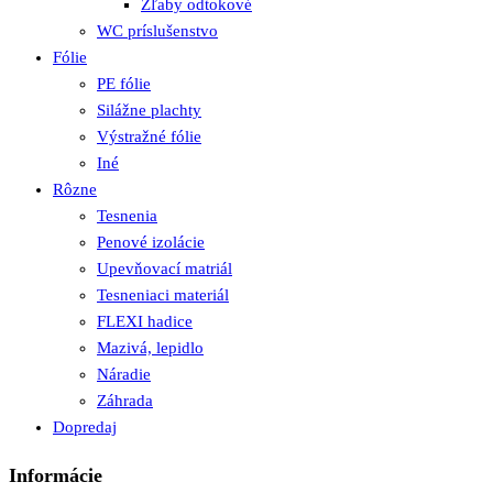
Žľaby odtokové
WC príslušenstvo
Fólie
PE fólie
Silážne plachty
Výstražné fólie
Iné
Rôzne
Tesnenia
Penové izolácie
Upevňovací matriál
Tesneniaci materiál
FLEXI hadice
Mazivá, lepidlo
Náradie
Záhrada
Dopredaj
Informácie