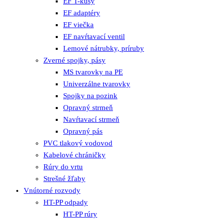
EF T-kusy
EF adaptéry
EF viečka
EF navŕtavací ventil
Lemové nátrubky, príruby
Zverné spojky, pásy
MS tvarovky na PE
Univerzálne tvarovky
Spojky na pozink
Opravný strmeň
Navŕtavací strmeň
Opravný pás
PVC tlakový vodovod
Kabelové chráničky
Rúry do vrtu
Strešné žľaby
Vnútorné rozvody
HT-PP odpady
HT-PP rúry