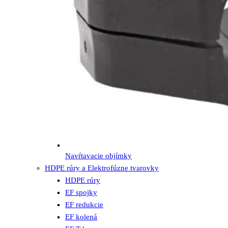
Navŕtavacie objímky
HDPE rúry a Elektrofúzne tvarovky
HDPE rúry
EF spojky
EF redukcie
EF kolená