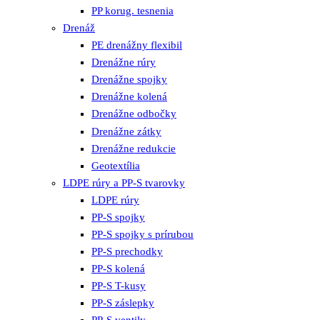
PP korug. tesnenia
Drenáž
PE drenážny flexibil
Drenážne rúry
Drenážne spojky
Drenážne kolená
Drenážne odbočky
Drenážne zátky
Drenážne redukcie
Geotextília
LDPE rúry a PP-S tvarovky
LDPE rúry
PP-S spojky
PP-S spojky s prírubou
PP-S prechodky
PP-S kolená
PP-S T-kusy
PP-S záslepky
PP-S ventily