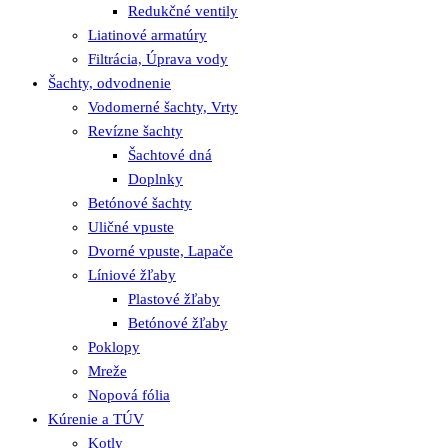
Redukčné ventily
Liatinové armatúry
Filtrácia, Úprava vody
Šachty, odvodnenie
Vodomerné šachty, Vrty
Revízne šachty
Šachtové dná
Doplnky
Betónové šachty
Uličné vpuste
Dvorné vpuste, Lapače
Líniové žľaby
Plastové žľaby
Betónové žľaby
Poklopy
Mreže
Nopová fólia
Kúrenie a TÚV
Kotly