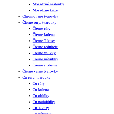
Mosadzné nástenky
Mosadzné kríže
Chrómované tvarovky
Čierne rúry, tvarovky
Čierne rúry
Čierne kolená
Čierne T-kusy
Čierne redukcie
Čierne vsuvky
Čierne nátrubky
Čierne šróbenia
Čierne varné tvarovky
Cu rúry, tvarovky
Cu rúry
Cu kolená
Cu oblúky
Cu nadoblúky
Cu T-kusy
Cu nátrubky