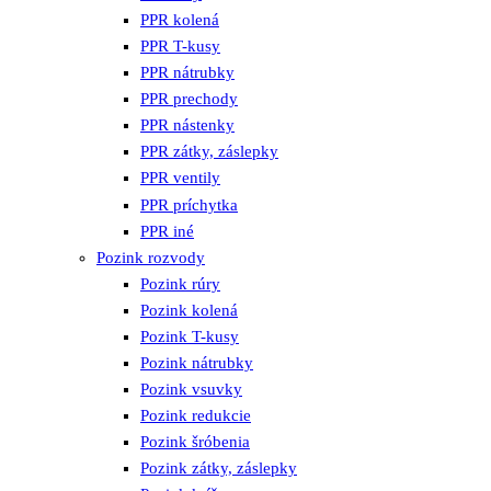
PPR kolená
PPR T-kusy
PPR nátrubky
PPR prechody
PPR nástenky
PPR zátky, záslepky
PPR ventily
PPR príchytka
PPR iné
Pozink rozvody
Pozink rúry
Pozink kolená
Pozink T-kusy
Pozink nátrubky
Pozink vsuvky
Pozink redukcie
Pozink šróbenia
Pozink zátky, záslepky