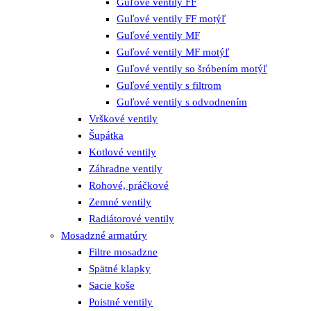
Guľové ventily FF
Guľové ventily FF motýľ
Guľové ventily MF
Guľové ventily MF motýľ
Guľové ventily so šróbením motýľ
Guľové ventily s filtrom
Guľové ventily s odvodnením
Vrškové ventily
Šupátka
Kotlové ventily
Záhradne ventily
Rohové, práčkové
Zemné ventily
Radiátorové ventily
Mosadzné armatúry
Filtre mosadzne
Spätné klapky
Sacie koše
Poistné ventily