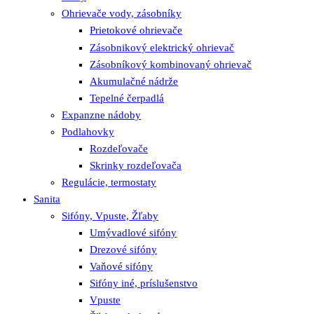
Ohrievače vody, zásobníky
Prietokové ohrievače
Zásobnikový elektrický ohrievač
Zásobníkový kombinovaný ohrievač
Akumulačné nádrže
Tepelné čerpadlá
Expanzne nádoby
Podlahovky
Rozdeľovače
Skrinky rozdeľovača
Regulácie, termostaty
Sanita
Sifóny, Vpuste, Žľaby
Umývadlové sifóny
Drezové sifóny
Vaňové sifóny
Sifóny iné, príslušenstvo
Vpuste