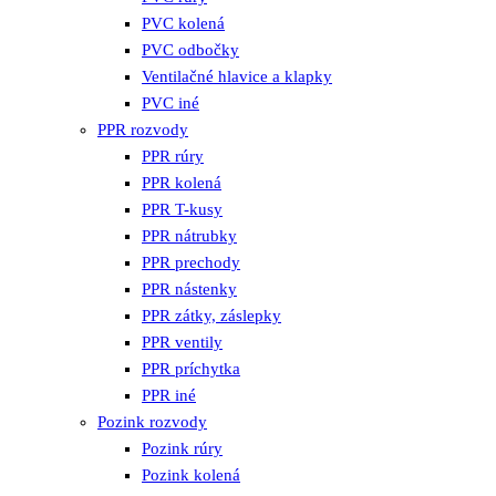
PVC kolená
PVC odbočky
Ventilačné hlavice a klapky
PVC iné
PPR rozvody
PPR rúry
PPR kolená
PPR T-kusy
PPR nátrubky
PPR prechody
PPR nástenky
PPR zátky, záslepky
PPR ventily
PPR príchytka
PPR iné
Pozink rozvody
Pozink rúry
Pozink kolená