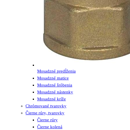
Mosadzné predĺženia
Mosadzné matice
Mosadzné šróbenia
Mosadzné nástenky
Mosadzné kríže
Chrómované tvarovky
Čierne rúry, tvarovky
Čierne rúry
Čierne kolená