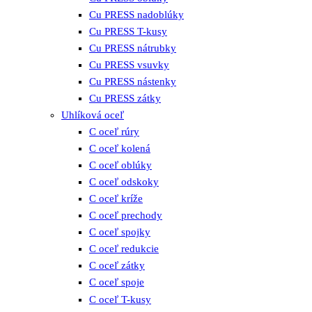
Cu PRESS nadoblúky
Cu PRESS T-kusy
Cu PRESS nátrubky
Cu PRESS vsuvky
Cu PRESS nástenky
Cu PRESS zátky
Uhlíková oceľ
C oceľ rúry
C oceľ kolená
C oceľ oblúky
C oceľ odskoky
C oceľ kríže
C oceľ prechody
C oceľ spojky
C oceľ redukcie
C oceľ zátky
C oceľ spoje
C oceľ T-kusy