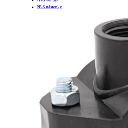
PP-S nástenky