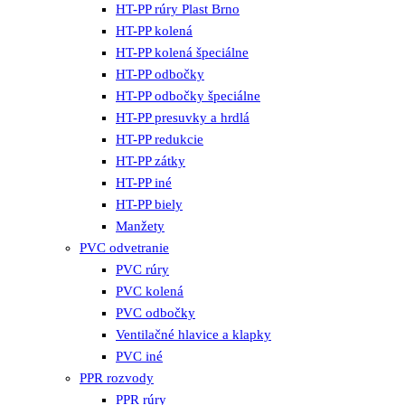
HT-PP rúry Plast Brno
HT-PP kolená
HT-PP kolená špeciálne
HT-PP odbočky
HT-PP odbočky špeciálne
HT-PP presuvky a hrdlá
HT-PP redukcie
HT-PP zátky
HT-PP iné
HT-PP biely
Manžety
PVC odvetranie
PVC rúry
PVC kolená
PVC odbočky
Ventilačné hlavice a klapky
PVC iné
PPR rozvody
PPR rúry