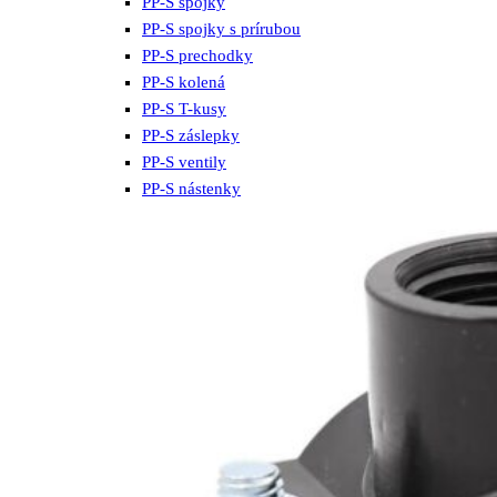
PP-S spojky
PP-S spojky s prírubou
PP-S prechodky
PP-S kolená
PP-S T-kusy
PP-S záslepky
PP-S ventily
PP-S nástenky