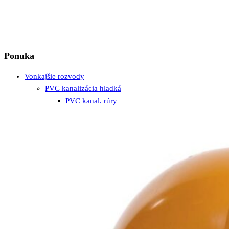
Ponuka
Vonkajšie rozvody
PVC kanalizácia hladká
PVC kanal. rúry