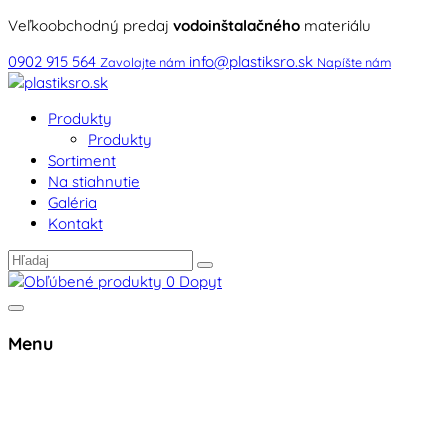
Veľkoobchodný predaj
vodoinštalačného
materiálu
0902 915 564
info@plastiksro.sk
Zavolajte nám
Napíšte nám
Produkty
Produkty
Sortiment
Na stiahnutie
Galéria
Kontakt
0
Dopyt
Menu