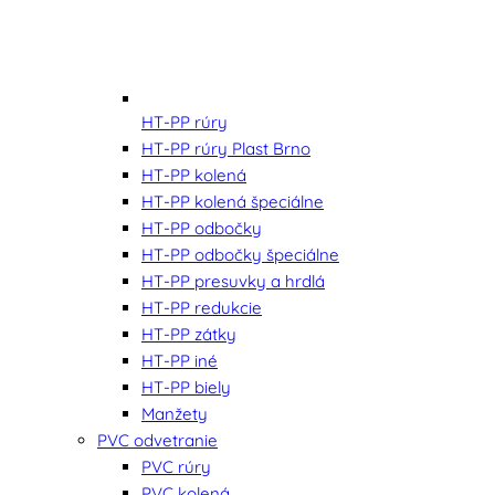
HT-PP rúry
HT-PP rúry Plast Brno
HT-PP kolená
HT-PP kolená špeciálne
HT-PP odbočky
HT-PP odbočky špeciálne
HT-PP presuvky a hrdlá
HT-PP redukcie
HT-PP zátky
HT-PP iné
HT-PP biely
Manžety
PVC odvetranie
PVC rúry
PVC kolená