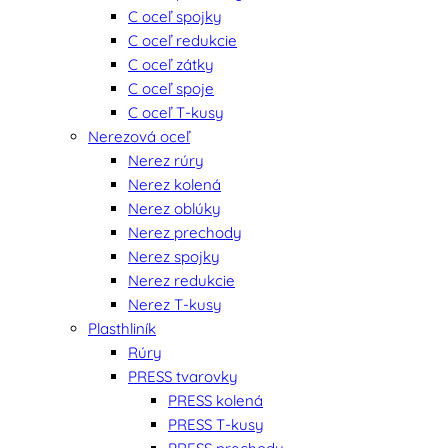
C oceľ spojky
C oceľ redukcie
C oceľ zátky
C oceľ spoje
C oceľ T-kusy
Nerezová oceľ
Nerez rúry
Nerez kolená
Nerez oblúky
Nerez prechody
Nerez spojky
Nerez redukcie
Nerez T-kusy
Plasthliník
Rúry
PRESS tvarovky
PRESS kolená
PRESS T-kusy