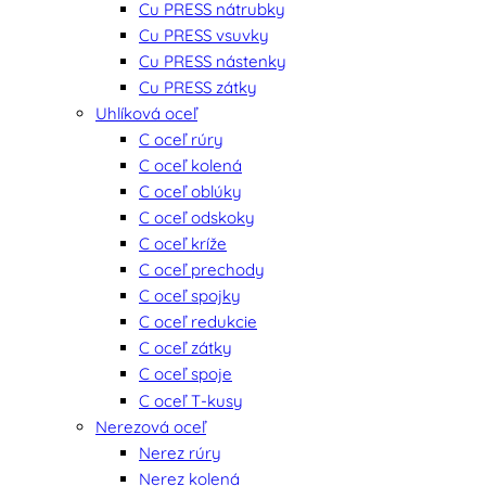
Cu PRESS nátrubky
Cu PRESS vsuvky
Cu PRESS nástenky
Cu PRESS zátky
Uhlíková oceľ
C oceľ rúry
C oceľ kolená
C oceľ oblúky
C oceľ odskoky
C oceľ kríže
C oceľ prechody
C oceľ spojky
C oceľ redukcie
C oceľ zátky
C oceľ spoje
C oceľ T-kusy
Nerezová oceľ
Nerez rúry
Nerez kolená