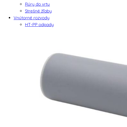
Rúry do vrtu
Strešné žľaby
Vnútorné rozvody
HT-PP odpady