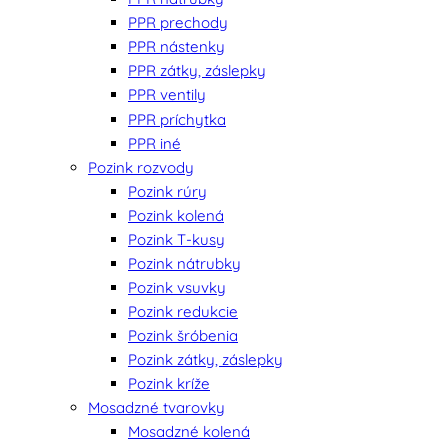
PPR prechody
PPR nástenky
PPR zátky, záslepky
PPR ventily
PPR príchytka
PPR iné
Pozink rozvody
Pozink rúry
Pozink kolená
Pozink T-kusy
Pozink nátrubky
Pozink vsuvky
Pozink redukcie
Pozink šróbenia
Pozink zátky, záslepky
Pozink kríže
Mosadzné tvarovky
Mosadzné kolená