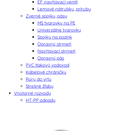
EF navŕtavací ventil
Lemové nátrubky, príruby
Zverné spojky, pásy
MS tvarovky na PE
Univerzálne tvarovky
Spojky na pozink
Opravný strmeň
Navŕtavací strmeň
Opravný pás
PVC tlakový vodovod
Kabelové chráničky
Rúry do vrtu
Strešné žľaby
Vnútorné rozvody
HT-PP odpady