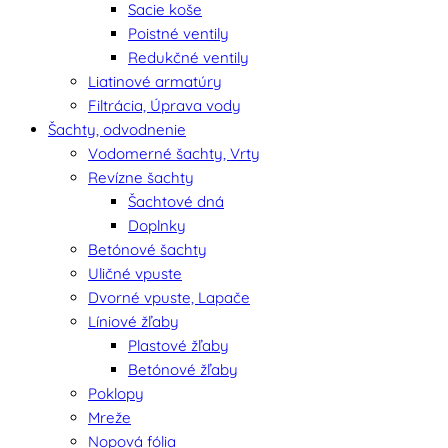
Sacie koše
Poistné ventily
Redukčné ventily
Liatinové armatúry
Filtrácia, Úprava vody
Šachty, odvodnenie
Vodomerné šachty, Vrty
Revízne šachty
Šachtové dná
Doplnky
Betónové šachty
Uličné vpuste
Dvorné vpuste, Lapače
Líniové žľaby
Plastové žľaby
Betónové žľaby
Poklopy
Mreže
Nopová fólia