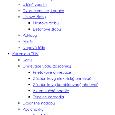
Uličné vpuste
Dvorné vpuste, Lapače
Líniové žľaby
Plastové žľaby
Betónové žľaby
Poklopy
Mreže
Nopová fólia
Kúrenie a TÚV
Kotly
Ohrievače vody, zásobníky
Prietokové ohrievače
Zásobnikový elektrický ohrievač
Zásobníkový kombinovaný ohrievač
Akumulačné nádrže
Tepelné čerpadlá
Expanzne nádoby
Podlahovky