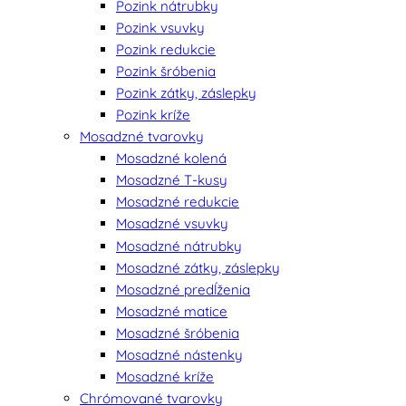
Pozink nátrubky
Pozink vsuvky
Pozink redukcie
Pozink šróbenia
Pozink zátky, záslepky
Pozink kríže
Mosadzné tvarovky
Mosadzné kolená
Mosadzné T-kusy
Mosadzné redukcie
Mosadzné vsuvky
Mosadzné nátrubky
Mosadzné zátky, záslepky
Mosadzné predĺženia
Mosadzné matice
Mosadzné šróbenia
Mosadzné nástenky
Mosadzné kríže
Chrómované tvarovky