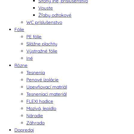
Sifóny iné, príslušenstvo
Vpuste
Žľaby odtokové
WC príslušenstvo
Fólie
PE fólie
Silážne plachty
Výstražné fólie
Iné
Rôzne
Tesnenia
Penové izolácie
Upevňovací matriál
Tesneniaci materiál
FLEXI hadice
Mazivá, lepidlo
Náradie
Záhrada
Dopredaj