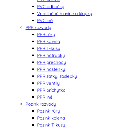
PVC odbočky
Ventilačné hlavice a klapky
PVC iné
PPR rozvody
PPR rúry
PPR kolená
PPR T-kusy
PPR nátrubky
PPR prechody
PPR nástenky
PPR zátky, záslepky
PPR ventily
PPR príchytka
PPR iné
Pozink rozvody
Pozink rúry
Pozink kolená
Pozink T-kusy