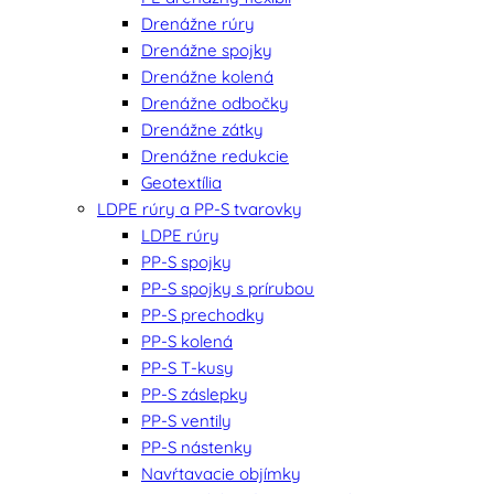
Drenážne rúry
Drenážne spojky
Drenážne kolená
Drenážne odbočky
Drenážne zátky
Drenážne redukcie
Geotextília
LDPE rúry a PP-S tvarovky
LDPE rúry
PP-S spojky
PP-S spojky s prírubou
PP-S prechodky
PP-S kolená
PP-S T-kusy
PP-S záslepky
PP-S ventily
PP-S nástenky
Navŕtavacie objímky