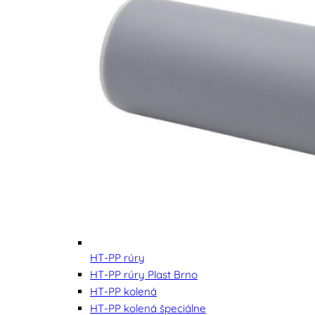
HT-PP rúry
HT-PP rúry Plast Brno
HT-PP kolená
HT-PP kolená špeciálne