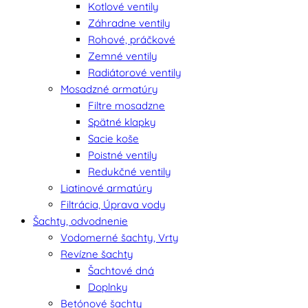
Kotlové ventily
Záhradne ventily
Rohové, práčkové
Zemné ventily
Radiátorové ventily
Mosadzné armatúry
Filtre mosadzne
Spätné klapky
Sacie koše
Poistné ventily
Redukčné ventily
Liatinové armatúry
Filtrácia, Úprava vody
Šachty, odvodnenie
Vodomerné šachty, Vrty
Revízne šachty
Šachtové dná
Doplnky
Betónové šachty