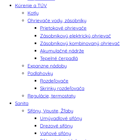
Kúrenie a TÚV
Kotly
Ohrievače vody, zásobníky
Prietokové ohrievače
Zásobnikový elektrický ohrievač
Zásobníkový kombinovaný ohrievač
Akumulačné nádrže
Tepelné čerpadlá
Expanzne nádoby
Podlahovky
Rozdeľovače
Skrinky rozdeľovača
Regulácie, termostaty
Sanita
Sifóny, Vpuste, Žľaby
Umývadlové sifóny
Drezové sifóny
Vaňové sifóny