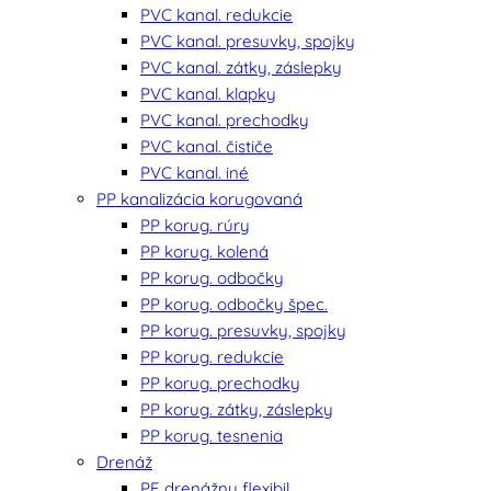
PVC kanal. redukcie
PVC kanal. presuvky, spojky
PVC kanal. zátky, záslepky
PVC kanal. klapky
PVC kanal. prechodky
PVC kanal. čističe
PVC kanal. iné
PP kanalizácia korugovaná
PP korug. rúry
PP korug. kolená
PP korug. odbočky
PP korug. odbočky špec.
PP korug. presuvky, spojky
PP korug. redukcie
PP korug. prechodky
PP korug. zátky, záslepky
PP korug. tesnenia
Drenáž
PE drenážny flexibil