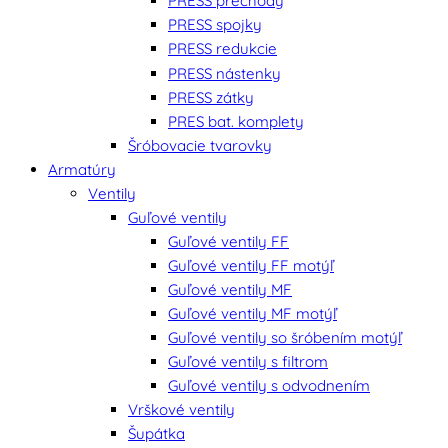
PRESS prechody
PRESS spojky
PRESS redukcie
PRESS nástenky
PRESS zátky
PRES bat. komplety
Šróbovacie tvarovky
Armatúry
Ventily
Guľové ventily
Guľové ventily FF
Guľové ventily FF motýľ
Guľové ventily MF
Guľové ventily MF motýľ
Guľové ventily so šróbením motýľ
Guľové ventily s filtrom
Guľové ventily s odvodnením
Vrškové ventily
Šupátka