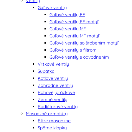
Ventily
Guľové ventily
Guľové ventily FF
Guľové ventily FF motýľ
Guľové ventily MF
Guľové ventily MF motýľ
Guľové ventily so šróbením motýľ
Guľové ventily s filtrom
Guľové ventily s odvodnením
Vrškové ventily
Šupátka
Kotlové ventily
Záhradne ventily
Rohové, práčkové
Zemné ventily
Radiátorové ventily
Mosadzné armatúry
Filtre mosadzne
Spätné klapky