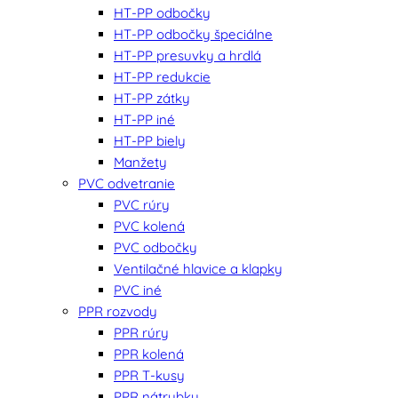
HT-PP odbočky
HT-PP odbočky špeciálne
HT-PP presuvky a hrdlá
HT-PP redukcie
HT-PP zátky
HT-PP iné
HT-PP biely
Manžety
PVC odvetranie
PVC rúry
PVC kolená
PVC odbočky
Ventilačné hlavice a klapky
PVC iné
PPR rozvody
PPR rúry
PPR kolená
PPR T-kusy
PPR nátrubky