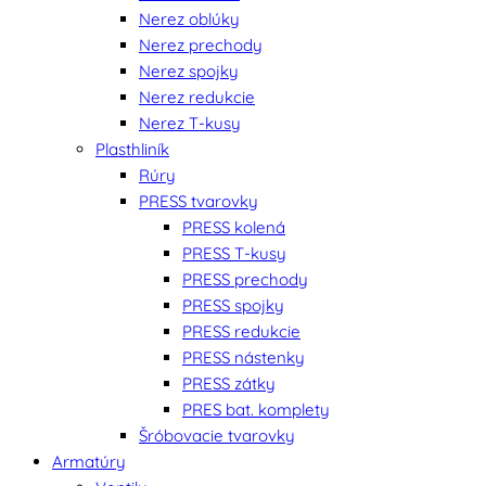
Nerez oblúky
Nerez prechody
Nerez spojky
Nerez redukcie
Nerez T-kusy
Plasthliník
Rúry
PRESS tvarovky
PRESS kolená
PRESS T-kusy
PRESS prechody
PRESS spojky
PRESS redukcie
PRESS nástenky
PRESS zátky
PRES bat. komplety
Šróbovacie tvarovky
Armatúry