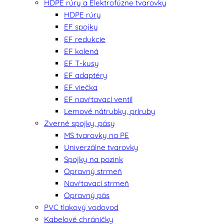
HDPE rúry a Elektrofúzne tvarovky
HDPE rúry
EF spojky
EF redukcie
EF kolená
EF T-kusy
EF adaptéry
EF viečka
EF navŕtavací ventil
Lemové nátrubky, príruby
Zverné spojky, pásy
MS tvarovky na PE
Univerzálne tvarovky
Spojky na pozink
Opravný strmeň
Navŕtavací strmeň
Opravný pás
PVC tlakový vodovod
Kabelové chráničky