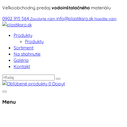
Veľkoobchodný predaj
vodoinštalačného
materiálu
0902 915 564
info@plastiksro.sk
Zavolajte nám
Napíšte nám
Produkty
Produkty
Sortiment
Na stiahnutie
Galéria
Kontakt
0
Dopyt
Menu