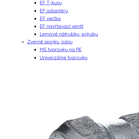
EF T-kusy
EF adaptéry
EF viečka
EF navŕtavací ventil
Lemové nátrubky, príruby
Zverné spojky, pásy
MS tvarovky na PE
Univerzálne tvarovky