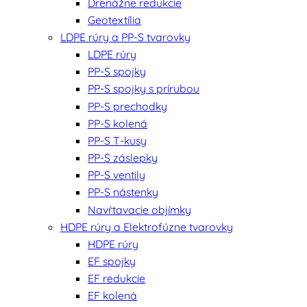
Drenážne redukcie
Geotextília
LDPE rúry a PP-S tvarovky
LDPE rúry
PP-S spojky
PP-S spojky s prírubou
PP-S prechodky
PP-S kolená
PP-S T-kusy
PP-S záslepky
PP-S ventily
PP-S nástenky
Navŕtavacie objímky
HDPE rúry a Elektrofúzne tvarovky
HDPE rúry
EF spojky
EF redukcie
EF kolená