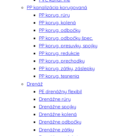
PP kanalizácia korugovaná
PP korug. rúry
PP korug. kolená
PP korug. odbočky
PP korug. odbočky špec.
PP korug. presuvky, spojky
PP korug. redukcie
PP korug. prechodky
PP korug. zátky, záslepky
PP korug. tesnenia
Drenáž
PE drenážny flexibil
Drenážne rúry
Drenážne spojky
Drenážne kolená
Drenážne odbočky
Drenážne zátky