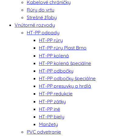
Kabelové chráničky
Rúry do vrtu
Strešné žľaby
Vnútorné rozvody
HT-PP odpady
HT-PP rúry
HT-PP rúry Plast Brno
HT-PP kolená
HT-PP kolená špeciálne
HT-PP odbočky
HT-PP odbočky špeciálne
HT-PP presuvky a hrdlá
HT-PP redukcie
HT-PP zátky
HT-PP iné
HT-PP biely
Manžety
PVC odvetranie