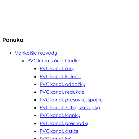
Ponuka
Vonkajšie rozvody
PVC kanalizácia hladká
PVC kanal. rúry
PVC kanal. kolená
PVC kanal. odbočky
PVC kanal. redukcie
PVC kanal. presuvky, spojky
PVC kanal. zátky, záslepky
PVC kanal. klapky
PVC kanal. prechodky
PVC kanal. čističe
PVC kanal. iné