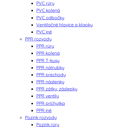
PVC rúry
PVC kolená
PVC odbočky
Ventilačné hlavice a klapky
PVC iné
PPR rozvody
PPR rúry
PPR kolená
PPR T-kusy
PPR nátrubky
PPR prechody
PPR nástenky
PPR zátky, záslepky
PPR ventily
PPR príchytka
PPR iné
Pozink rozvody
Pozink rúry