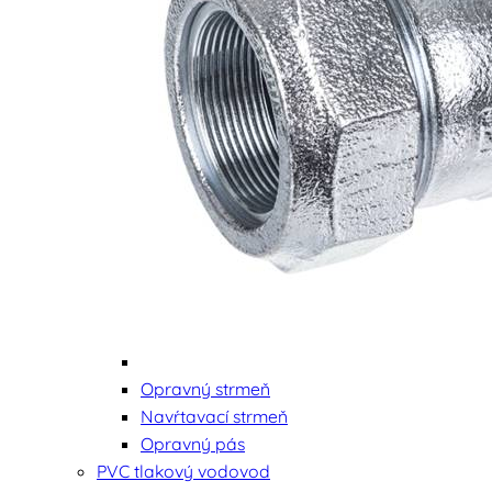
Opravný strmeň
Navŕtavací strmeň
Opravný pás
PVC tlakový vodovod