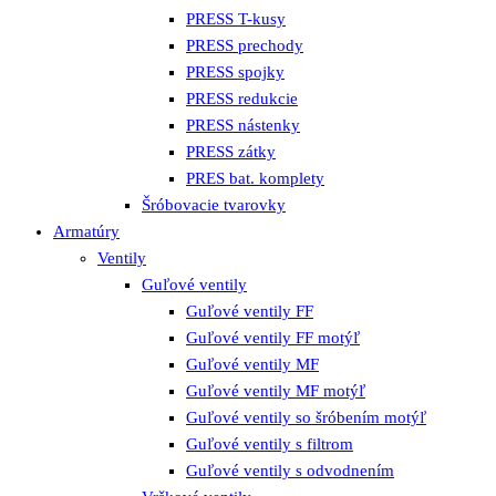
PRESS T-kusy
PRESS prechody
PRESS spojky
PRESS redukcie
PRESS nástenky
PRESS zátky
PRES bat. komplety
Šróbovacie tvarovky
Armatúry
Ventily
Guľové ventily
Guľové ventily FF
Guľové ventily FF motýľ
Guľové ventily MF
Guľové ventily MF motýľ
Guľové ventily so šróbením motýľ
Guľové ventily s filtrom
Guľové ventily s odvodnením