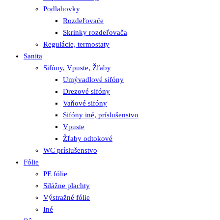
Podlahovky
Rozdeľovače
Skrinky rozdeľovača
Regulácie, termostaty
Sanita
Sifóny, Vpuste, Žľaby
Umývadlové sifóny
Drezové sifóny
Vaňové sifóny
Sifóny iné, príslušenstvo
Vpuste
Žľaby odtokové
WC príslušenstvo
Fólie
PE fólie
Silážne plachty
Výstražné fólie
Iné