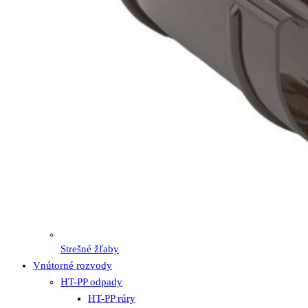
Strešné žľaby
Vnútorné rozvody
HT-PP odpady
HT-PP rúry