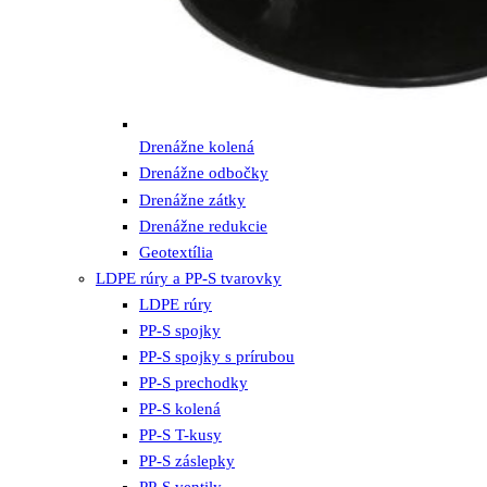
Drenážne kolená
Drenážne odbočky
Drenážne zátky
Drenážne redukcie
Geotextília
LDPE rúry a PP-S tvarovky
LDPE rúry
PP-S spojky
PP-S spojky s prírubou
PP-S prechodky
PP-S kolená
PP-S T-kusy
PP-S záslepky
PP-S ventily