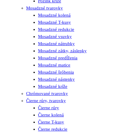
Pozink kríže
Mosadzné tvarovky
Mosadzné kolená
Mosadzné T-kusy
Mosadzné redukcie
Mosadzné vsuvky
Mosadzné nátrubky
Mosadzné zátky, záslepky
Mosadzné predĺženia
Mosadzné matice
Mosadzné šróbenia
Mosadzné nástenky
Mosadzné kríže
Chrómované tvarovky
Čierne rúry, tvarovky
Čierne rúry
Čierne kolená
Čierne T-kusy
Čierne redukcie