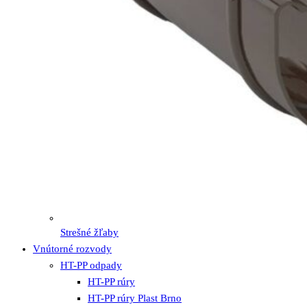
Strešné žľaby
Vnútorné rozvody
HT-PP odpady
HT-PP rúry
HT-PP rúry Plast Brno