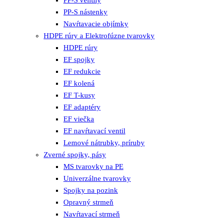
PP-S nástenky
Navŕtavacie objímky
HDPE rúry a Elektrofúzne tvarovky
HDPE rúry
EF spojky
EF redukcie
EF kolená
EF T-kusy
EF adaptéry
EF viečka
EF navŕtavací ventil
Lemové nátrubky, príruby
Zverné spojky, pásy
MS tvarovky na PE
Univerzálne tvarovky
Spojky na pozink
Opravný strmeň
Navŕtavací strmeň