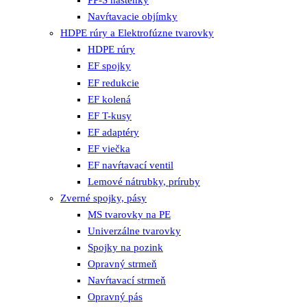
PP-S nástenky
Navŕtavacie objímky
HDPE rúry a Elektrofúzne tvarovky
HDPE rúry
EF spojky
EF redukcie
EF kolená
EF T-kusy
EF adaptéry
EF viečka
EF navŕtavací ventil
Lemové nátrubky, príruby
Zverné spojky, pásy
MS tvarovky na PE
Univerzálne tvarovky
Spojky na pozink
Opravný strmeň
Navŕtavací strmeň
Opravný pás