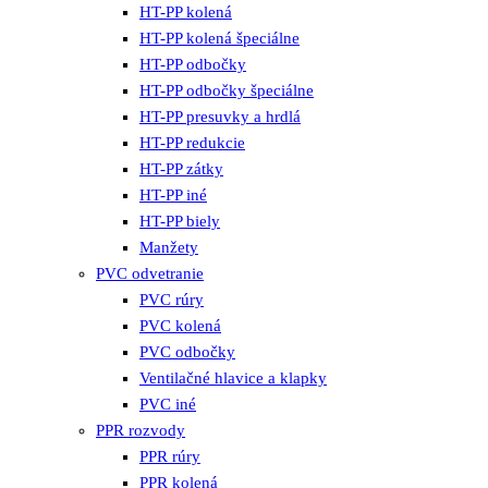
HT-PP kolená
HT-PP kolená špeciálne
HT-PP odbočky
HT-PP odbočky špeciálne
HT-PP presuvky a hrdlá
HT-PP redukcie
HT-PP zátky
HT-PP iné
HT-PP biely
Manžety
PVC odvetranie
PVC rúry
PVC kolená
PVC odbočky
Ventilačné hlavice a klapky
PVC iné
PPR rozvody
PPR rúry
PPR kolená