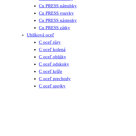
Cu PRESS nátrubky
Cu PRESS vsuvky
Cu PRESS nástenky
Cu PRESS zátky
Uhlíková oceľ
C oceľ rúry
C oceľ kolená
C oceľ oblúky
C oceľ odskoky
C oceľ kríže
C oceľ prechody
C oceľ spojky