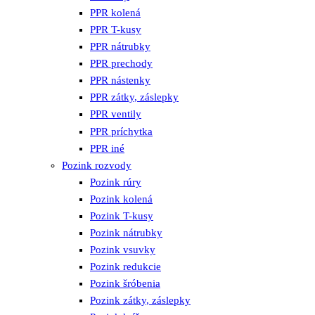
PPR kolená
PPR T-kusy
PPR nátrubky
PPR prechody
PPR nástenky
PPR zátky, záslepky
PPR ventily
PPR príchytka
PPR iné
Pozink rozvody
Pozink rúry
Pozink kolená
Pozink T-kusy
Pozink nátrubky
Pozink vsuvky
Pozink redukcie
Pozink šróbenia
Pozink zátky, záslepky