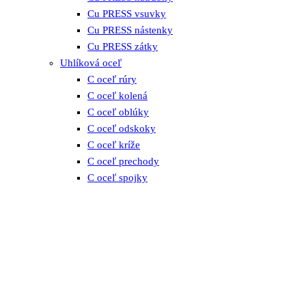
Cu PRESS vsuvky
Cu PRESS nástenky
Cu PRESS zátky
Uhlíková oceľ
C oceľ rúry
C oceľ kolená
C oceľ oblúky
C oceľ odskoky
C oceľ kríže
C oceľ prechody
C oceľ spojky