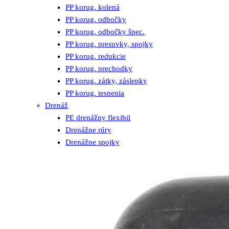
PP korug. kolená
PP korug. odbočky
PP korug. odbočky špec.
PP korug. presuvky, spojky
PP korug. redukcie
PP korug. prechodky
PP korug. zátky, záslepky
PP korug. tesnenia
Drenáž
PE drenážny flexibil
Drenážne rúry
Drenážne spojky