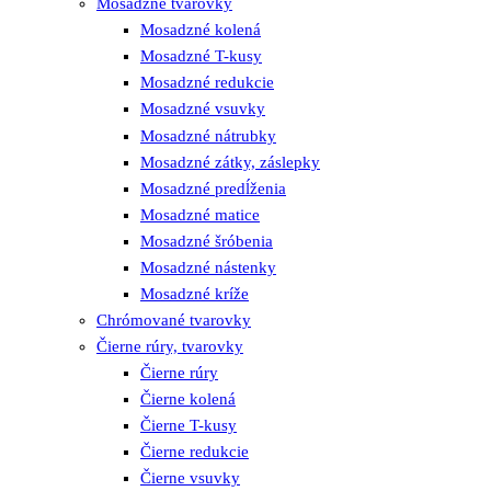
Mosadzné tvarovky
Mosadzné kolená
Mosadzné T-kusy
Mosadzné redukcie
Mosadzné vsuvky
Mosadzné nátrubky
Mosadzné zátky, záslepky
Mosadzné predĺženia
Mosadzné matice
Mosadzné šróbenia
Mosadzné nástenky
Mosadzné kríže
Chrómované tvarovky
Čierne rúry, tvarovky
Čierne rúry
Čierne kolená
Čierne T-kusy
Čierne redukcie
Čierne vsuvky