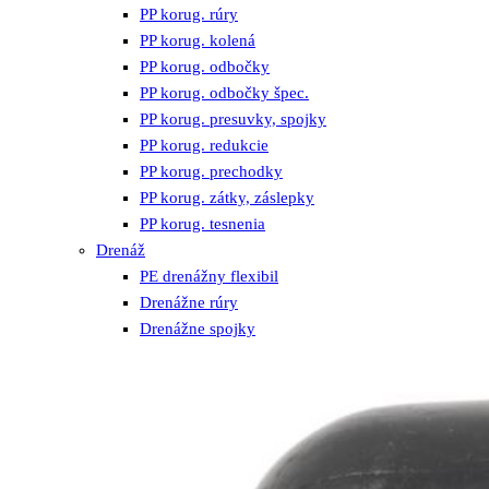
PP korug. rúry
PP korug. kolená
PP korug. odbočky
PP korug. odbočky špec.
PP korug. presuvky, spojky
PP korug. redukcie
PP korug. prechodky
PP korug. zátky, záslepky
PP korug. tesnenia
Drenáž
PE drenážny flexibil
Drenážne rúry
Drenážne spojky