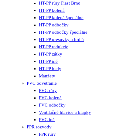
HT-PP rúry Plast Brno
HT-PP kolená
HT-PP kolená špeciálne
HT-PP odbočky
HT-PP odbočky špeciálne
HT-PP presuvky a hrdlá
HT-PP redukcie
HT-PP zátky
HT-PP iné
HT-PP biely
Manžety
PVC odvetranie
PVC rúry
PVC kolená
PVC odbočky
Ventilačné hlavice a klapky
PVC iné
PPR rozvody
PPR rúry