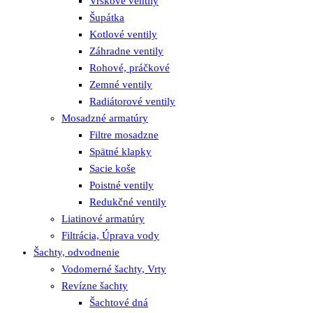
Vrškové ventily
Šupátka
Kotlové ventily
Záhradne ventily
Rohové, práčkové
Zemné ventily
Radiátorové ventily
Mosadzné armatúry
Filtre mosadzne
Spätné klapky
Sacie koše
Poistné ventily
Redukčné ventily
Liatinové armatúry
Filtrácia, Úprava vody
Šachty, odvodnenie
Vodomerné šachty, Vrty
Revízne šachty
Šachtové dná