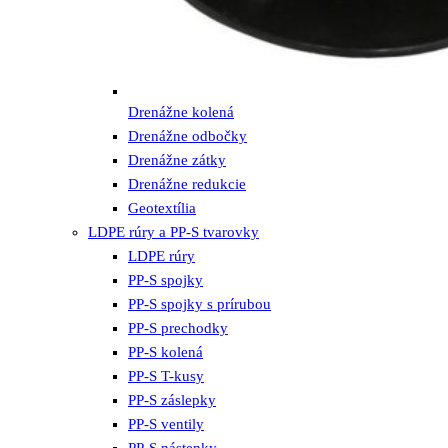
Drenážne kolená
Drenážne odbočky
Drenážne zátky
Drenážne redukcie
Geotextília
LDPE rúry a PP-S tvarovky
LDPE rúry
PP-S spojky
PP-S spojky s prírubou
PP-S prechodky
PP-S kolená
PP-S T-kusy
PP-S záslepky
PP-S ventily