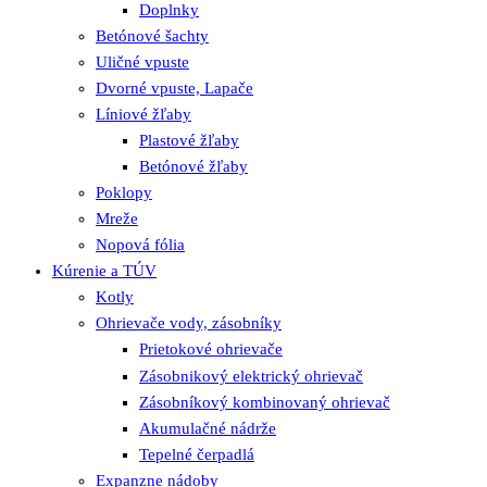
Doplnky
Betónové šachty
Uličné vpuste
Dvorné vpuste, Lapače
Líniové žľaby
Plastové žľaby
Betónové žľaby
Poklopy
Mreže
Nopová fólia
Kúrenie a TÚV
Kotly
Ohrievače vody, zásobníky
Prietokové ohrievače
Zásobnikový elektrický ohrievač
Zásobníkový kombinovaný ohrievač
Akumulačné nádrže
Tepelné čerpadlá
Expanzne nádoby