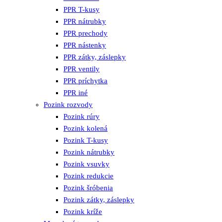
PPR T-kusy
PPR nátrubky
PPR prechody
PPR nástenky
PPR zátky, záslepky
PPR ventily
PPR príchytka
PPR iné
Pozink rozvody
Pozink rúry
Pozink kolená
Pozink T-kusy
Pozink nátrubky
Pozink vsuvky
Pozink redukcie
Pozink šróbenia
Pozink zátky, záslepky
Pozink kríže