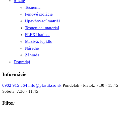
Rôzne
Tesnenia
Penové izolácie
Upevňovací matriál
Tesneniaci materiál
FLEXI hadice
Mazivá, lepidlo
Náradie
Záhrada
Dopredaj
Informácie
0902 915 564
info@plastiksro.sk
Pondelok - Piatok: 7:30 - 15:45
Sobota: 7.30 - 11.45
Filter