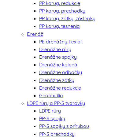
PP korug. redukcie
PP korug. prechodky
PP korug. zátky, záslepky
PP korug. tesnenia
Drenáž
PE drenážny flexibil
Drenážne rúry
Drenážne spojky
Drenážne kolená
Drenážne odbočky
Drenážne zátky
Drenážne redukcie
Geotextília
LDPE rúry a PP-S tvarovky
LDPE rúry
PP-S spojky
PP-S spojky s prírubou
PP-S prechodky