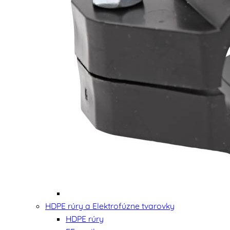
HDPE rúry a Elektrofúzne tvarovky
HDPE rúry