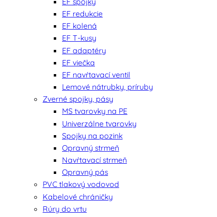
EF spojky
EF redukcie
EF kolená
EF T-kusy
EF adaptéry
EF viečka
EF navŕtavací ventil
Lemové nátrubky, príruby
Zverné spojky, pásy
MS tvarovky na PE
Univerzálne tvarovky
Spojky na pozink
Opravný strmeň
Navŕtavací strmeň
Opravný pás
PVC tlakový vodovod
Kabelové chráničky
Rúry do vrtu