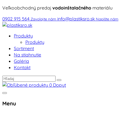
Veľkoobchodný predaj
vodoinštalačného
materiálu
0902 915 564
info@plastiksro.sk
Zavolajte nám
Napíšte nám
Produkty
Produkty
Sortiment
Na stiahnutie
Galéria
Kontakt
0
Dopyt
Menu