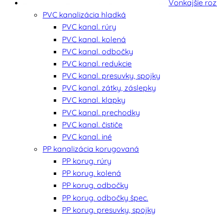
Vonkajšie ro
PVC kanalizácia hladká
PVC kanal. rúry
PVC kanal. kolená
PVC kanal. odbočky
PVC kanal. redukcie
PVC kanal. presuvky, spojky
PVC kanal. zátky, záslepky
PVC kanal. klapky
PVC kanal. prechodky
PVC kanal. čističe
PVC kanal. iné
PP kanalizácia korugovaná
PP korug. rúry
PP korug. kolená
PP korug. odbočky
PP korug. odbočky špec.
PP korug. presuvky, spojky