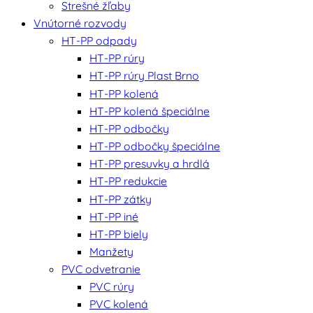
Strešné žľaby
Vnútorné rozvody
HT-PP odpady
HT-PP rúry
HT-PP rúry Plast Brno
HT-PP kolená
HT-PP kolená špeciálne
HT-PP odbočky
HT-PP odbočky špeciálne
HT-PP presuvky a hrdlá
HT-PP redukcie
HT-PP zátky
HT-PP iné
HT-PP biely
Manžety
PVC odvetranie
PVC rúry
PVC kolená