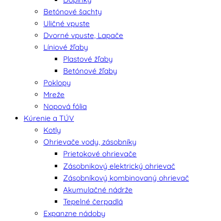
Betónové šachty
Uličné vpuste
Dvorné vpuste, Lapače
Líniové žľaby
Plastové žľaby
Betónové žľaby
Poklopy
Mreže
Nopová fólia
Kúrenie a TÚV
Kotly
Ohrievače vody, zásobníky
Prietokové ohrievače
Zásobnikový elektrický ohrievač
Zásobníkový kombinovaný ohrievač
Akumulačné nádrže
Tepelné čerpadlá
Expanzne nádoby