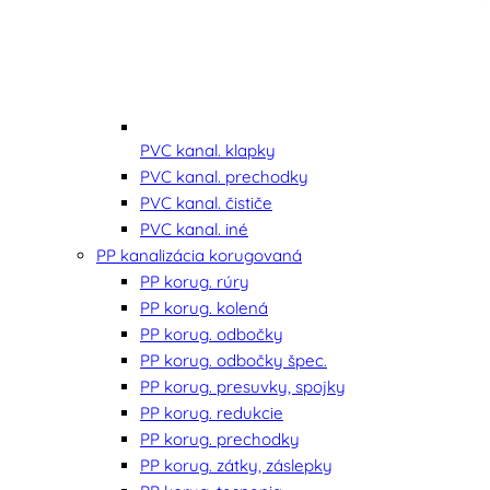
PVC kanal. klapky
PVC kanal. prechodky
PVC kanal. čističe
PVC kanal. iné
PP kanalizácia korugovaná
PP korug. rúry
PP korug. kolená
PP korug. odbočky
PP korug. odbočky špec.
PP korug. presuvky, spojky
PP korug. redukcie
PP korug. prechodky
PP korug. zátky, záslepky