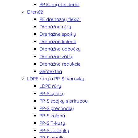
PP korug. tesnenia
Drenáž
PE drenážny flexibil
Drenážne rúry
Drenážne spojky
Drenážne kolená
Drenážne odbočky
Drenážne zátky
Drenážne redukcie
Geotextília
LDPE rúry a PP-S tvarovky
LDPE rúry
PP-S spojky
PP-S spojky s prírubou
PP-S prechodky
PP-S kolená
PP-S T-kusy
PP-S záslepky
PP-S ventily