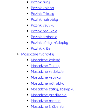
Pozink rúry
Pozink kolená
Pozink T-kusy
Pozink nátrubky
Pozink vsuvky
Pozink redukcie
Pozink šróbenia
Pozink zátky, záslepky
Pozink kríže
Mosadzné tvarovky
Mosadzné kolená
Mosadzné T-kusy
Mosadzné redukcie
Mosadzné vsuvky
Mosadzné nátrubky
Mosadzné zátky, záslepky
Mosadzné predĺženia
Mosadzné matice
Mosadzné šróbenia