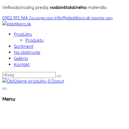
Veľkoobchodný predaj
vodoinštalačného
materiálu
0902 915 564
info@plastiksro.sk
Zavolajte nám
Napíšte nám
Produkty
Produkty
Sortiment
Na stiahnutie
Galéria
Kontakt
0
Dopyt
Menu