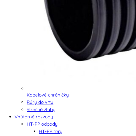
Kabelové chráničky
Rúry do vrtu
Strešné žľaby
Vnútorné rozvody
HT-PP odpady
HT-PP rúry