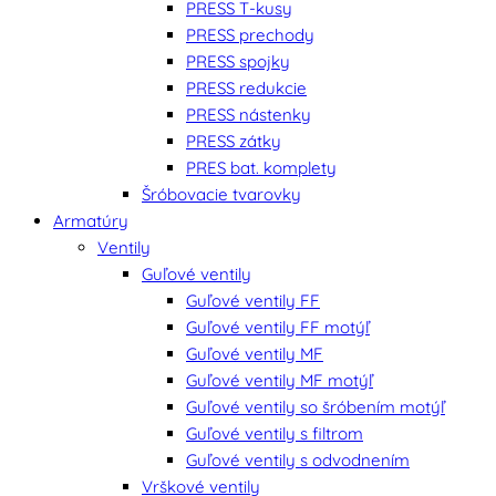
PRESS T-kusy
PRESS prechody
PRESS spojky
PRESS redukcie
PRESS nástenky
PRESS zátky
PRES bat. komplety
Šróbovacie tvarovky
Armatúry
Ventily
Guľové ventily
Guľové ventily FF
Guľové ventily FF motýľ
Guľové ventily MF
Guľové ventily MF motýľ
Guľové ventily so šróbením motýľ
Guľové ventily s filtrom
Guľové ventily s odvodnením
Vrškové ventily