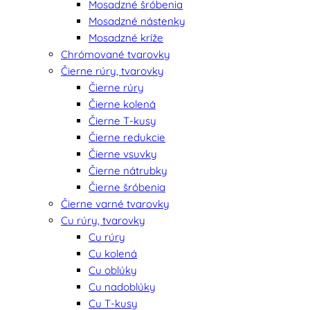
Mosadzné šróbenia
Mosadzné nástenky
Mosadzné kríže
Chrómované tvarovky
Čierne rúry, tvarovky
Čierne rúry
Čierne kolená
Čierne T-kusy
Čierne redukcie
Čierne vsuvky
Čierne nátrubky
Čierne šróbenia
Čierne varné tvarovky
Cu rúry, tvarovky
Cu rúry
Cu kolená
Cu oblúky
Cu nadoblúky
Cu T-kusy