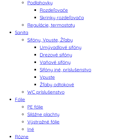
Podlahovky
Rozdeľovače
Skrinky rozdeľovača
Regulácie, termostaty
Sanita
Sifóny, Vpuste, Žľaby
Umývadlové sifóny
Drezové sifóny
Vaňové sifóny
Sifóny iné, príslušenstvo
Vpuste
Žľaby odtokové
WC príslušenstvo
Fólie
PE fólie
Silážne plachty
Výstražné fólie
Iné
Rôzne