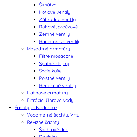
Šupátka
Kotlové ventily
Záhradne ventily
Rohové, práčkové
Zemné ventily
Radiátorové ventily
Mosadzné armatúry
Filtre mosadzne
Spätné klapky
Sacie koše
Poistné ventily
Redukčné ventily
Liatinové armatúry
Filtrácia, Úprava vody
Šachty, odvodnenie
Vodomerné šachty, Vrty
Revízne šachty
Šachtové dná
Doplnky