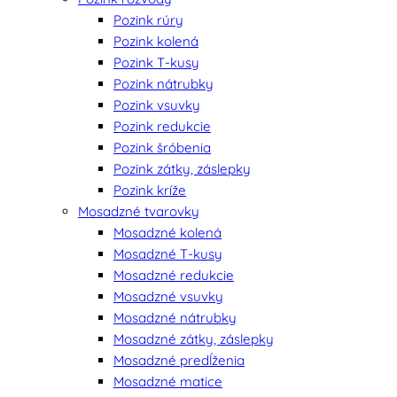
Pozink rúry
Pozink kolená
Pozink T-kusy
Pozink nátrubky
Pozink vsuvky
Pozink redukcie
Pozink šróbenia
Pozink zátky, záslepky
Pozink kríže
Mosadzné tvarovky
Mosadzné kolená
Mosadzné T-kusy
Mosadzné redukcie
Mosadzné vsuvky
Mosadzné nátrubky
Mosadzné zátky, záslepky
Mosadzné predĺženia
Mosadzné matice