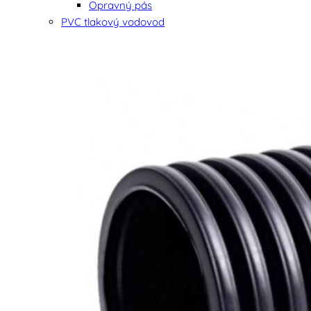
Opravný pás
PVC tlakový vodovod