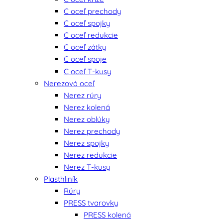
C oceľ prechody
C oceľ spojky
C oceľ redukcie
C oceľ zátky
C oceľ spoje
C oceľ T-kusy
Nerezová oceľ
Nerez rúry
Nerez kolená
Nerez oblúky
Nerez prechody
Nerez spojky
Nerez redukcie
Nerez T-kusy
Plasthliník
Rúry
PRESS tvarovky
PRESS kolená