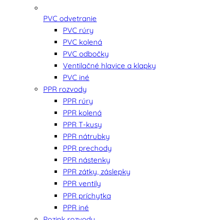
PVC odvetranie
PVC rúry
PVC kolená
PVC odbočky
Ventilačné hlavice a klapky
PVC iné
PPR rozvody
PPR rúry
PPR kolená
PPR T-kusy
PPR nátrubky
PPR prechody
PPR nástenky
PPR zátky, záslepky
PPR ventily
PPR príchytka
PPR iné
Pozink rozvody