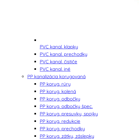
PVC kanal. klapky
PVC kanal. prechodky
PVC kanal. čističe
PVC kanal. iné
PP kanalizácia korugovaná
PP korug. rúry
PP korug. kolená
PP korug. odbočky
PP korug. odbočky špec.
PP korug. presuvky, spojky
PP korug. redukcie
PP korug. prechodky
PP korug. zátky, záslepky