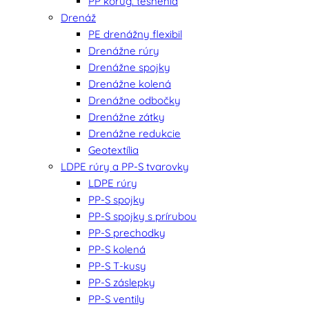
PP korug. tesnenia
Drenáž
PE drenážny flexibil
Drenážne rúry
Drenážne spojky
Drenážne kolená
Drenážne odbočky
Drenážne zátky
Drenážne redukcie
Geotextília
LDPE rúry a PP-S tvarovky
LDPE rúry
PP-S spojky
PP-S spojky s prírubou
PP-S prechodky
PP-S kolená
PP-S T-kusy
PP-S záslepky
PP-S ventily