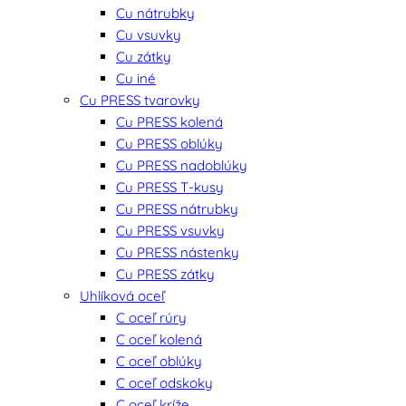
Cu nátrubky
Cu vsuvky
Cu zátky
Cu iné
Cu PRESS tvarovky
Cu PRESS kolená
Cu PRESS oblúky
Cu PRESS nadoblúky
Cu PRESS T-kusy
Cu PRESS nátrubky
Cu PRESS vsuvky
Cu PRESS nástenky
Cu PRESS zátky
Uhlíková oceľ
C oceľ rúry
C oceľ kolená
C oceľ oblúky
C oceľ odskoky
C oceľ kríže