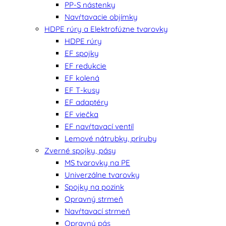
PP-S nástenky
Navŕtavacie objímky
HDPE rúry a Elektrofúzne tvarovky
HDPE rúry
EF spojky
EF redukcie
EF kolená
EF T-kusy
EF adaptéry
EF viečka
EF navŕtavací ventil
Lemové nátrubky, príruby
Zverné spojky, pásy
MS tvarovky na PE
Univerzálne tvarovky
Spojky na pozink
Opravný strmeň
Navŕtavací strmeň
Opravný pás