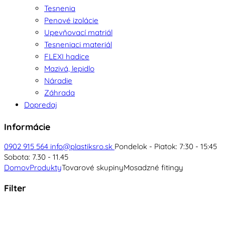
Tesnenia
Penové izolácie
Upevňovací matriál
Tesneniaci materiál
FLEXI hadice
Mazivá, lepidlo
Náradie
Záhrada
Dopredaj
Informácie
0902 915 564
info@plastiksro.sk
Pondelok - Piatok: 7:30 - 15:45
Sobota: 7.30 - 11.45
Domov
Produkty
Tovarové skupiny
Mosadzné fitingy
Filter