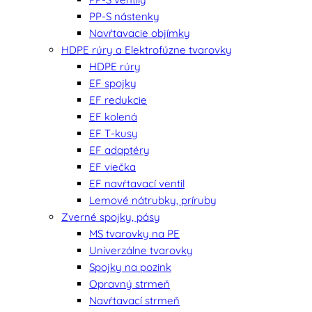
PP-S nástenky
Navŕtavacie objímky
HDPE rúry a Elektrofúzne tvarovky
HDPE rúry
EF spojky
EF redukcie
EF kolená
EF T-kusy
EF adaptéry
EF viečka
EF navŕtavací ventil
Lemové nátrubky, príruby
Zverné spojky, pásy
MS tvarovky na PE
Univerzálne tvarovky
Spojky na pozink
Opravný strmeň
Navŕtavací strmeň