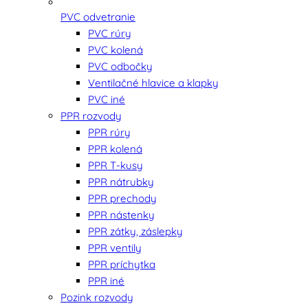
PVC odvetranie
PVC rúry
PVC kolená
PVC odbočky
Ventilačné hlavice a klapky
PVC iné
PPR rozvody
PPR rúry
PPR kolená
PPR T-kusy
PPR nátrubky
PPR prechody
PPR nástenky
PPR zátky, záslepky
PPR ventily
PPR príchytka
PPR iné
Pozink rozvody